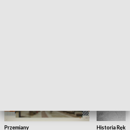
Moje miejsce
Winda region
HISTORIA
Przemiany
Historia Ręką