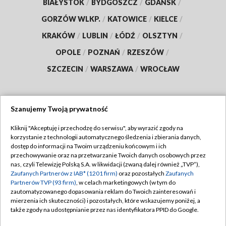
BIAŁYSTOK
/
BYDGOSZCZ
/
GDAŃSK
/
GORZÓW WLKP.
/
KATOWICE
/
KIELCE
/
KRAKÓW
/
LUBLIN
/
ŁÓDŹ
/
OLSZTYN
/
OPOLE
/
POZNAŃ
/
RZESZÓW
/
SZCZECIN
/
WARSZAWA
/
WROCŁAW
Szanujemy Twoją prywatność
Dołącz do nas:
Kliknij "Akceptuję i przechodzę do serwisu", aby wyrazić zgody na
korzystanie z technologii automatycznego śledzenia i zbierania danych,
TVP
dostęp do informacji na Twoim urządzeniu końcowym i ich
Abonament TVP
przechowywanie oraz na przetwarzanie Twoich danych osobowych przez
Regulamin TVP
nas, czyli Telewizję Polską S.A. w likwidacji (zwaną dalej również „TVP”),
Emisja w TVP
Zaufanych Partnerów z IAB* (1201 firm)
oraz pozostałych
Zaufanych
Polityka prywatności
Partnerów TVP (93 firm)
, w celach marketingowych (w tym do
Centrum informacji TVP
Moje zgody
zautomatyzowanego dopasowania reklam do Twoich zainteresowań i
mierzenia ich skuteczności) i pozostałych, które wskazujemy poniżej, a
Naziemna Telewizja Cyfrowa
Pomoc
także zgody na udostępnianie przez nas identyfikatora PPID do Google.
Sklep TVP
Biuro reklamy