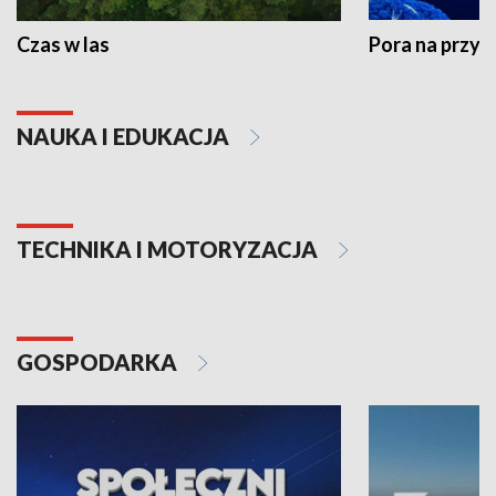
Czas w las
Pora na przyr
NAUKA I EDUKACJA
TECHNIKA I MOTORYZACJA
GOSPODARKA