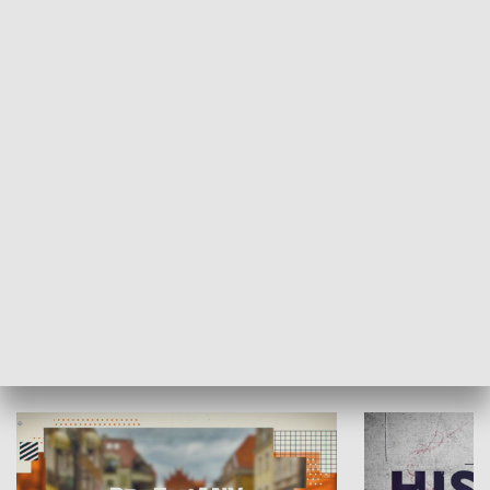
SPOŁECZEŃSTWO
Moje miejsce
Winda region
HISTORIA