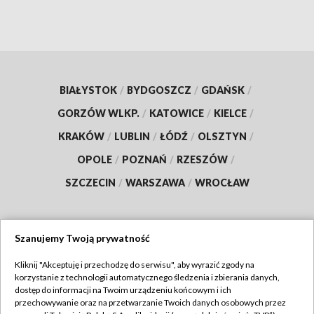
BIAŁYSTOK
/
BYDGOSZCZ
/
GDAŃSK
/
GORZÓW WLKP.
/
KATOWICE
/
KIELCE
/
KRAKÓW
/
LUBLIN
/
ŁÓDŹ
/
OLSZTYN
/
OPOLE
/
POZNAŃ
/
RZESZÓW
/
SZCZECIN
/
WARSZAWA
/
WROCŁAW
Szanujemy Twoją prywatność
Dołącz do nas:
Kliknij "Akceptuję i przechodzę do serwisu", aby wyrazić zgody na
korzystanie z technologii automatycznego śledzenia i zbierania danych,
TVP
dostęp do informacji na Twoim urządzeniu końcowym i ich
Abonament TVP
przechowywanie oraz na przetwarzanie Twoich danych osobowych przez
Regulamin TVP