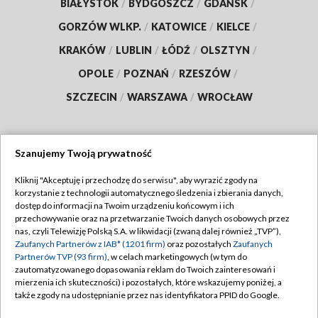
BIAŁYSTOK
/
BYDGOSZCZ
/
GDAŃSK
/
GORZÓW WLKP.
/
KATOWICE
/
KIELCE
/
KRAKÓW
/
LUBLIN
/
ŁÓDŹ
/
OLSZTYN
/
OPOLE
/
POZNAŃ
/
RZESZÓW
/
SZCZECIN
/
WARSZAWA
/
WROCŁAW
Szanujemy Twoją prywatność
Dołącz do nas:
Kliknij "Akceptuję i przechodzę do serwisu", aby wyrazić zgody na
korzystanie z technologii automatycznego śledzenia i zbierania danych,
TVP
dostęp do informacji na Twoim urządzeniu końcowym i ich
Abonament TVP
przechowywanie oraz na przetwarzanie Twoich danych osobowych przez
Regulamin TVP
nas, czyli Telewizję Polską S.A. w likwidacji (zwaną dalej również „TVP”),
Emisja w TVP
Zaufanych Partnerów z IAB* (1201 firm)
oraz pozostałych
Zaufanych
Polityka prywatności
Partnerów TVP (93 firm)
, w celach marketingowych (w tym do
Centrum informacji TVP
Moje zgody
zautomatyzowanego dopasowania reklam do Twoich zainteresowań i
mierzenia ich skuteczności) i pozostałych, które wskazujemy poniżej, a
Naziemna Telewizja Cyfrowa
Pomoc
także zgody na udostępnianie przez nas identyfikatora PPID do Google.
Sklep TVP
Biuro reklamy