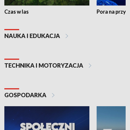
Czas w las
Pora na przyr
NAUKA I EDUKACJA
TECHNIKA I MOTORYZACJA
GOSPODARKA