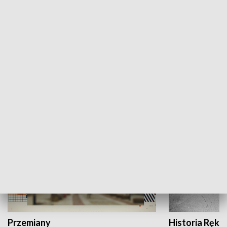
Moje miejsce
Winda region
HISTORIA
Przemiany
Historia Ręką