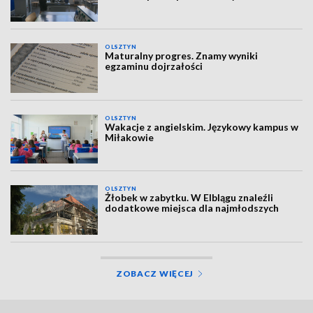
OLSZTYN
Maturalny progres. Znamy wyniki
egzaminu dojrzałości
OLSZTYN
Wakacje z angielskim. Językowy kampus w
Miłakowie
OLSZTYN
Żłobek w zabytku. W Elblągu znaleźli
dodatkowe miejsca dla najmłodszych
ZOBACZ WIĘCEJ