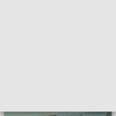
POWRÓT DO
OLSZTYN
TVP REGIONY
Specjaliści poszukiwani. Oferta szkół
branżowych
2024-03-24
AK, KaP