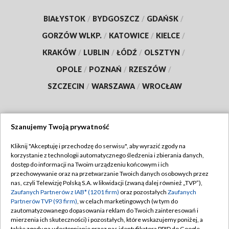
BIAŁYSTOK
/
BYDGOSZCZ
/
GDAŃSK
/
GORZÓW WLKP.
/
KATOWICE
/
KIELCE
/
KRAKÓW
/
LUBLIN
/
ŁÓDŹ
/
OLSZTYN
/
OPOLE
/
POZNAŃ
/
RZESZÓW
/
SZCZECIN
/
WARSZAWA
/
WROCŁAW
Szanujemy Twoją prywatność
Dołącz do nas:
Kliknij "Akceptuję i przechodzę do serwisu", aby wyrazić zgody na
korzystanie z technologii automatycznego śledzenia i zbierania danych,
TVP
dostęp do informacji na Twoim urządzeniu końcowym i ich
Abonament TVP
przechowywanie oraz na przetwarzanie Twoich danych osobowych przez
Regulamin TVP
nas, czyli Telewizję Polską S.A. w likwidacji (zwaną dalej również „TVP”),
Emisja w TVP
Polityka prywatności
Zaufanych Partnerów z IAB* (1201 firm)
oraz pozostałych
Zaufanych
Partnerów TVP (93 firm)
, w celach marketingowych (w tym do
Centrum informacji TVP
Moje zgody
zautomatyzowanego dopasowania reklam do Twoich zainteresowań i
mierzenia ich skuteczności) i pozostałych, które wskazujemy poniżej, a
Naziemna Telewizja Cyfrowa
Pomoc
także zgody na udostępnianie przez nas identyfikatora PPID do Google.