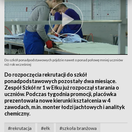
Do szkół ponadpodstawowych pójdzie nawet o ponad połowę mniej uczniów
niż rok wcześniej
Do rozpoczęcia rekrutacji do szkół
ponadpodstawowych pozostały dwa miesiące.
Zespół Szkół nr 1 w Ełku już rozpoczął starania o
uczniów. Podczas tygodnia promocji, placówka
prezentowała nowe kierunki kształcenia w 4
zawodach, m.in. monter łodzi jachtowych i analityk
chemiczny.
#rekrutacja
#ełk
#szkoła branżowa