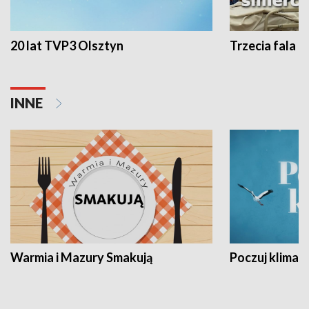
20 lat TVP3 Olsztyn
Trzecia fala -
INNE
Warmia i Mazury Smakują
Poczuj klimat