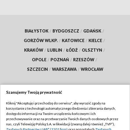
BIAŁYSTOK
/
BYDGOSZCZ
/
GDAŃSK
/
GORZÓW WLKP.
/
KATOWICE
/
KIELCE
/
KRAKÓW
/
LUBLIN
/
ŁÓDŹ
/
OLSZTYN
/
OPOLE
/
POZNAŃ
/
RZESZÓW
/
SZCZECIN
/
WARSZAWA
/
WROCŁAW
Szanujemy Twoją prywatność
Dołącz do nas:
Kliknij "Akceptuję i przechodzę do serwisu", aby wyrazić zgody na
korzystanie z technologii automatycznego śledzenia i zbierania danych,
TVP
dostęp do informacji na Twoim urządzeniu końcowym i ich
Abonament TVP
przechowywanie oraz na przetwarzanie Twoich danych osobowych przez
Regulamin TVP
nas, czyli Telewizję Polską S.A. w likwidacji (zwaną dalej również „TVP”),
Emisja w TVP
Zaufanych Partnerów z IAB* (1201 firm)
oraz pozostałych
Zaufanych
Polityka prywatności