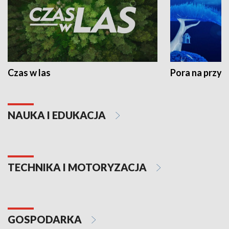
Czas w las
Pora na przyr
NAUKA I EDUKACJA
TECHNIKA I MOTORYZACJA
GOSPODARKA