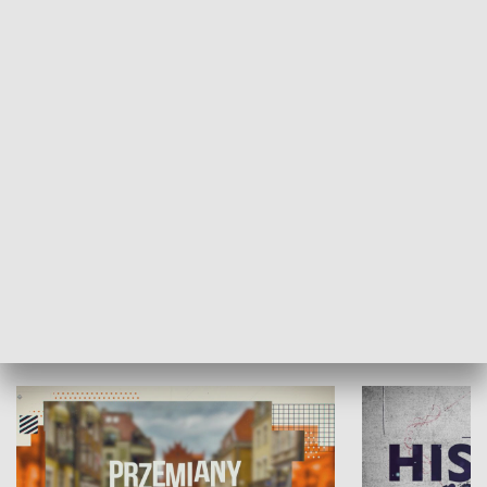
SPOŁECZEŃSTWO
Moje miejsce
Winda region
HISTORIA