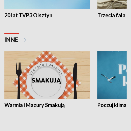
20 lat TVP3 Olsztyn
Trzecia fala -
INNE
Warmia i Mazury Smakują
Poczuj klimat