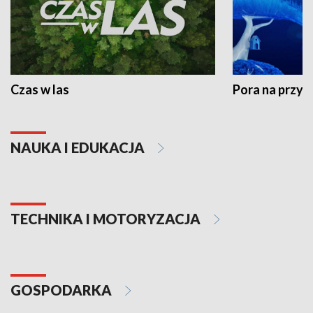
Czas w las
Pora na przyr
NAUKA I EDUKACJA
TECHNIKA I MOTORYZACJA
GOSPODARKA