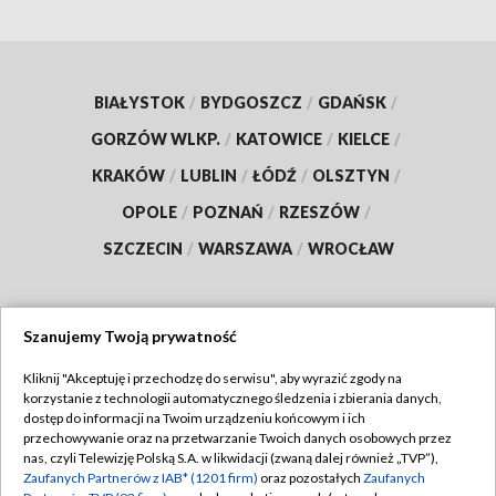
BIAŁYSTOK
/
BYDGOSZCZ
/
GDAŃSK
/
GORZÓW WLKP.
/
KATOWICE
/
KIELCE
/
KRAKÓW
/
LUBLIN
/
ŁÓDŹ
/
OLSZTYN
/
OPOLE
/
POZNAŃ
/
RZESZÓW
/
SZCZECIN
/
WARSZAWA
/
WROCŁAW
Szanujemy Twoją prywatność
Dołącz do nas:
Kliknij "Akceptuję i przechodzę do serwisu", aby wyrazić zgody na
korzystanie z technologii automatycznego śledzenia i zbierania danych,
TVP
dostęp do informacji na Twoim urządzeniu końcowym i ich
Abonament TVP
przechowywanie oraz na przetwarzanie Twoich danych osobowych przez
Regulamin TVP
nas, czyli Telewizję Polską S.A. w likwidacji (zwaną dalej również „TVP”),
Emisja w TVP
Zaufanych Partnerów z IAB* (1201 firm)
oraz pozostałych
Zaufanych
Polityka prywatności