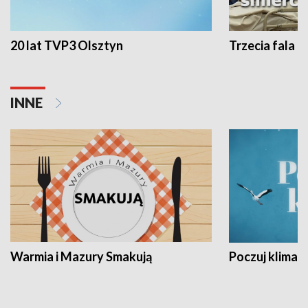
20 lat TVP3 Olsztyn
Trzecia fala -
INNE
Warmia i Mazury Smakują
Poczuj klimat