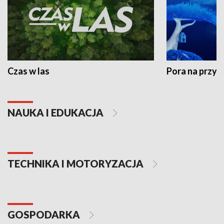
Czas w las
Pora na przyr
NAUKA I EDUKACJA
TECHNIKA I MOTORYZACJA
GOSPODARKA