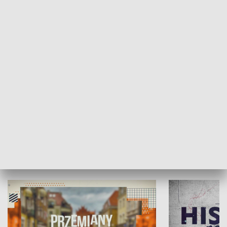
SPOŁECZEŃSTWO
Moje miejsce
Winda region
HISTORIA