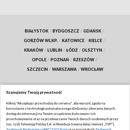
BIAŁYSTOK
/
BYDGOSZCZ
/
GDAŃSK
/
GORZÓW WLKP.
/
KATOWICE
/
KIELCE
/
KRAKÓW
/
LUBLIN
/
ŁÓDŹ
/
OLSZTYN
/
OPOLE
/
POZNAŃ
/
RZESZÓW
/
SZCZECIN
/
WARSZAWA
/
WROCŁAW
Szanujemy Twoją prywatność
Dołącz do nas:
Kliknij "Akceptuję i przechodzę do serwisu", aby wyrazić zgody na
korzystanie z technologii automatycznego śledzenia i zbierania danych,
TVP
dostęp do informacji na Twoim urządzeniu końcowym i ich
Abonament TVP
przechowywanie oraz na przetwarzanie Twoich danych osobowych przez
Regulamin TVP
nas, czyli Telewizję Polską S.A. w likwidacji (zwaną dalej również „TVP”),
Emisja w TVP
Zaufanych Partnerów z IAB* (1201 firm)
oraz pozostałych
Zaufanych
Polityka prywatności