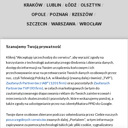
KRAKÓW
/
LUBLIN
/
ŁÓDŹ
/
OLSZTYN
/
OPOLE
/
POZNAŃ
/
RZESZÓW
/
SZCZECIN
/
WARSZAWA
/
WROCŁAW
Szanujemy Twoją prywatność
Dołącz do nas:
Kliknij "Akceptuję i przechodzę do serwisu", aby wyrazić zgody na
korzystanie z technologii automatycznego śledzenia i zbierania danych,
TVP
dostęp do informacji na Twoim urządzeniu końcowym i ich
Abonament TVP
przechowywanie oraz na przetwarzanie Twoich danych osobowych przez
Regulamin TVP
nas, czyli Telewizję Polską S.A. w likwidacji (zwaną dalej również „TVP”),
Emisja w TVP
Polityka prywatności
Zaufanych Partnerów z IAB* (1201 firm)
oraz pozostałych
Zaufanych
Partnerów TVP (93 firm)
, w celach marketingowych (w tym do
Centrum informacji TVP
Moje zgody
zautomatyzowanego dopasowania reklam do Twoich zainteresowań i
mierzenia ich skuteczności) i pozostałych, które wskazujemy poniżej, a
Naziemna Telewizja Cyfrowa
Pomoc
także zgody na udostępnianie przez nas identyfikatora PPID do Google.
Sklep TVP
Biuro reklamy
Twoje dane osobowe zbierane podczas odwiedzania przez Ciebie naszych
Rada Programowa
Kontakt
poszczególnych serwisów
zwanych dalej „Portalem”, w tym informacje
zapisywane za pomocą technologii takich jak: pliki cookie, sygnalizatory
System NOS