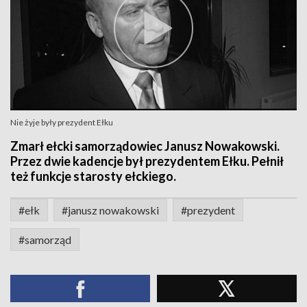
Nie żyje były prezydent Ełku
Zmarł ełcki samorządowiec Janusz Nowakowski.
Przez dwie kadencje był prezydentem Ełku. Pełnił
też funkcje starosty ełckiego.
#ełk
#janusz nowakowski
#prezydent
#samorząd