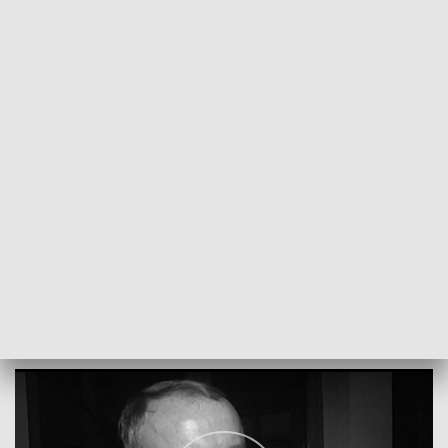
POWRÓT DO
OLSZTYN
TVP REGIONY
Nie żyje były prezydent Ełku
2024-03-19
AK,MN