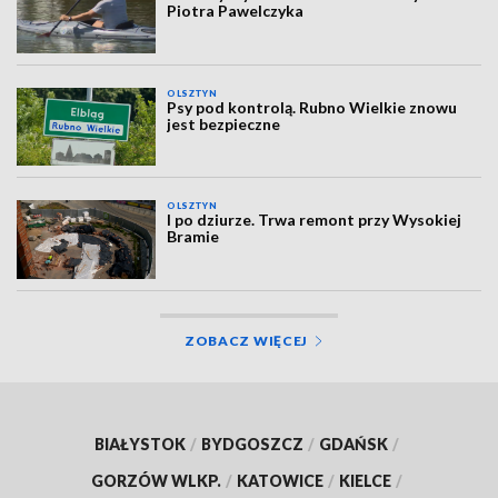
Piotra Pawelczyka
OLSZTYN
Psy pod kontrolą. Rubno Wielkie znowu
jest bezpieczne
OLSZTYN
I po dziurze. Trwa remont przy Wysokiej
Bramie
ZOBACZ WIĘCEJ
BIAŁYSTOK
/
BYDGOSZCZ
/
GDAŃSK
/
GORZÓW WLKP.
/
KATOWICE
/
KIELCE
/