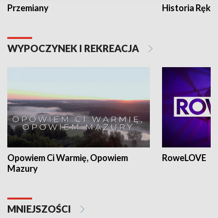
Przemiany
Historia Ręką
WYPOCZYNEK I REKREACJA
Opowiem Ci Warmię, Opowiem
RoweLOVE
Mazury
MNIEJSZOŚCI