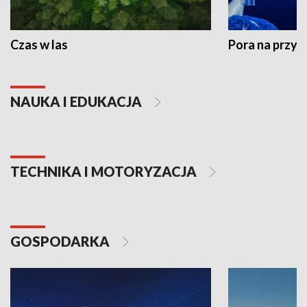
Czas w las
Pora na przyr
NAUKA I EDUKACJA
TECHNIKA I MOTORYZACJA
GOSPODARKA