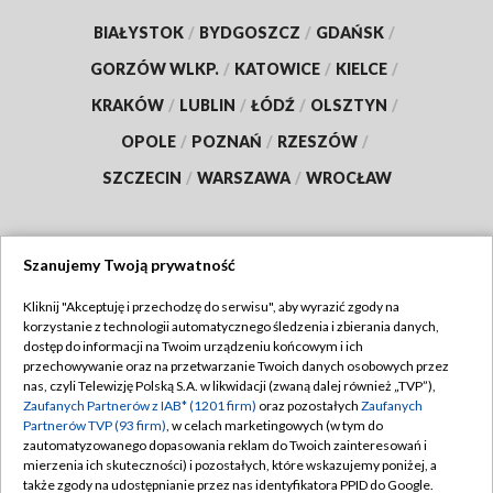
BIAŁYSTOK
/
BYDGOSZCZ
/
GDAŃSK
/
GORZÓW WLKP.
/
KATOWICE
/
KIELCE
/
KRAKÓW
/
LUBLIN
/
ŁÓDŹ
/
OLSZTYN
/
OPOLE
/
POZNAŃ
/
RZESZÓW
/
SZCZECIN
/
WARSZAWA
/
WROCŁAW
Szanujemy Twoją prywatność
Dołącz do nas:
Kliknij "Akceptuję i przechodzę do serwisu", aby wyrazić zgody na
korzystanie z technologii automatycznego śledzenia i zbierania danych,
TVP
dostęp do informacji na Twoim urządzeniu końcowym i ich
Abonament TVP
przechowywanie oraz na przetwarzanie Twoich danych osobowych przez
Regulamin TVP
nas, czyli Telewizję Polską S.A. w likwidacji (zwaną dalej również „TVP”),
Emisja w TVP
Zaufanych Partnerów z IAB* (1201 firm)
oraz pozostałych
Zaufanych
Polityka prywatności
Partnerów TVP (93 firm)
, w celach marketingowych (w tym do
Centrum informacji TVP
Moje zgody
zautomatyzowanego dopasowania reklam do Twoich zainteresowań i
mierzenia ich skuteczności) i pozostałych, które wskazujemy poniżej, a
Naziemna Telewizja Cyfrowa
Pomoc
także zgody na udostępnianie przez nas identyfikatora PPID do Google.