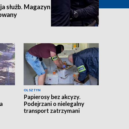
a służb. Magazyn
dowany
OLSZTYN
Papierosy bez akcyzy.
ka
Podejrzani o nielegalny
transport zatrzymani