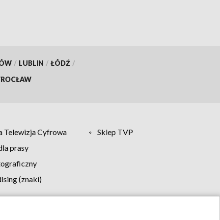
KÓW
/
LUBLIN
/
ŁÓDŹ
/
ROCŁAW
 Telewizja Cyfrowa
Sklep TVP
la prasy
tograficzny
sing (znaki)