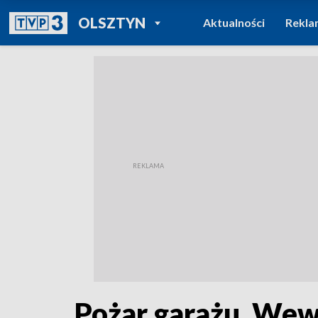
POWRÓT DO
OLSZTYN
Aktualności
Rekla
TVP REGIONY
Pożar garażu. Wew