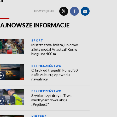
UDOSTĘPNIJ:
AJNOWSZE INFORMACJE
SPORT
Mistrzostwa świata juniorów.
Złoty medal Anastazji Kuś w
biegu na 400 m
BEZPIECZEŃSTWO
O krok od tragedii. Ponad 30
osób za burtą z powodu
nawałnicy
BEZPIECZEŃSTWO
Szybko, czyli drogo. Trwa
międzynarodowa akcja
„Prędkość"
KULTURA