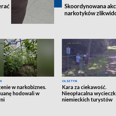
erać
Skoordynowana akcj
narkotyków zlikwi
N
OLSZTYN
enie w narkobiznes.
Kara za ciekawość.
uanę hodowali w
Nieopłacalna wyciecz
rni
niemieckich turystów