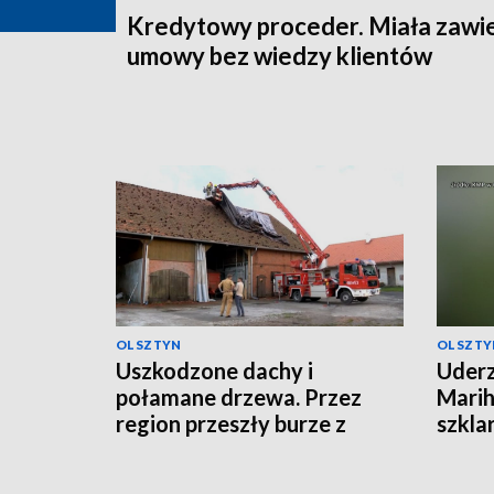
Kredytowy proceder. Miała zawi
umowy bez wiedzy klientów
OLSZTYN
OLSZTY
Uszkodzone dachy i
Uderz
połamane drzewa. Przez
Marih
region przeszły burze z
szkla
gradem