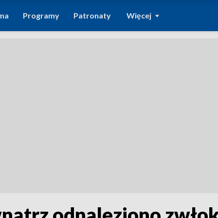
ma
Programy
Patronaty
Więcej
nątrz odnaleziono zwłok