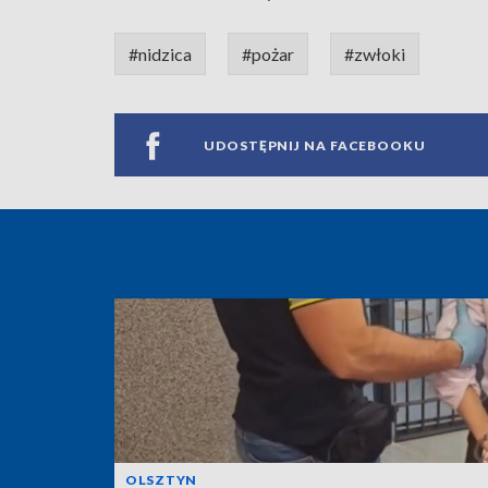
#nidzica
#pożar
#zwłoki
UDOSTĘPNIJ NA FACEBOOKU
OLSZTYN