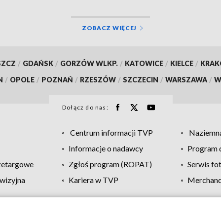
ZOBACZ WIĘCEJ
SZCZ
/
GDAŃSK
/
GORZÓW WLKP.
/
KATOWICE
/
KIELCE
/
KRA
N
/
OPOLE
/
POZNAŃ
/
RZESZÓW
/
SZCZECIN
/
WARSZAWA
/
W
Dołącz do nas:
Centrum informacji TVP
Naziemna
Informacje o nadawcy
Program d
zetargowe
Zgłoś program (ROPAT)
Serwis fo
wizyjna
Kariera w TVP
Merchandi