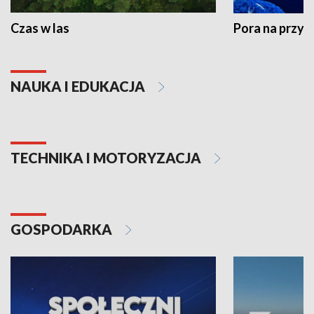
Czas w las
Pora na przyr
NAUKA I EDUKACJA
TECHNIKA I MOTORYZACJA
GOSPODARKA