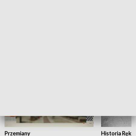
Moje miejsce
Winda region
HISTORIA
Przemiany
Historia Ręką