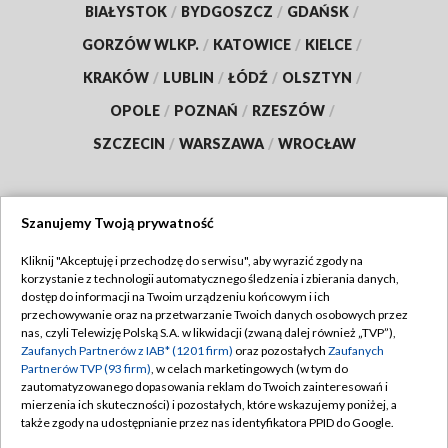
BIAŁYSTOK
/
BYDGOSZCZ
/
GDAŃSK
/
GORZÓW WLKP.
/
KATOWICE
/
KIELCE
/
KRAKÓW
/
LUBLIN
/
ŁÓDŹ
/
OLSZTYN
/
OPOLE
/
POZNAŃ
/
RZESZÓW
/
SZCZECIN
/
WARSZAWA
/
WROCŁAW
Szanujemy Twoją prywatność
Dołącz do nas:
Kliknij "Akceptuję i przechodzę do serwisu", aby wyrazić zgody na
korzystanie z technologii automatycznego śledzenia i zbierania danych,
TVP
dostęp do informacji na Twoim urządzeniu końcowym i ich
Abonament TVP
przechowywanie oraz na przetwarzanie Twoich danych osobowych przez
Regulamin TVP
nas, czyli Telewizję Polską S.A. w likwidacji (zwaną dalej również „TVP”),
Emisja w TVP
Polityka prywatności
Zaufanych Partnerów z IAB* (1201 firm)
oraz pozostałych
Zaufanych
Partnerów TVP (93 firm)
, w celach marketingowych (w tym do
Centrum informacji TVP
Moje zgody
zautomatyzowanego dopasowania reklam do Twoich zainteresowań i
mierzenia ich skuteczności) i pozostałych, które wskazujemy poniżej, a
Naziemna Telewizja Cyfrowa
Pomoc
także zgody na udostępnianie przez nas identyfikatora PPID do Google.
Sklep TVP