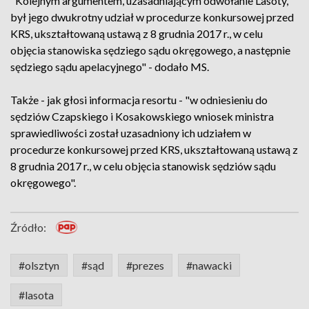
"Kolejnym argumentem, uzasadniającym odwołanie Lasoty,
był jego dwukrotny udział w procedurze konkursowej przed
KRS, ukształtowaną ustawą z 8 grudnia 2017 r., w celu
objęcia stanowiska sędziego sądu okręgowego, a następnie
sędziego sądu apelacyjnego" - dodało MS.
Także - jak głosi informacja resortu - "w odniesieniu do
sędziów Czapskiego i Kosakowskiego wniosek ministra
sprawiedliwości został uzasadniony ich udziałem w
procedurze konkursowej przed KRS, ukształtowaną ustawą z
8 grudnia 2017 r., w celu objęcia stanowisk sędziów sądu
okręgowego".
Źródło:
#olsztyn
#sąd
#prezes
#nawacki
#lasota