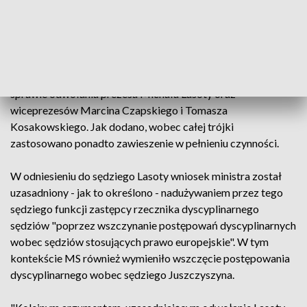
kryteriów niezależności od władzy wykonawczej i
ustawodawczej" - głosił poniedziałkowy komunikat MS.
Jednocześnie - jak poinformował resort - minister wystąpił z
wnioskiem do Kolegium SO w Olsztynie o wyrażenie opinii w
sprawie odwołania prezesa Michała Lasoty oraz
wiceprezesów Marcina Czapskiego i Tomasza
Kosakowskiego. Jak dodano, wobec całej trójki
zastosowano ponadto zawieszenie w pełnieniu czynności.
W odniesieniu do sędziego Lasoty wniosek ministra został
uzasadniony - jak to określono - nadużywaniem przez tego
sędziego funkcji zastępcy rzecznika dyscyplinarnego
sędziów "poprzez wszczynanie postępowań dyscyplinarnych
wobec sędziów stosujących prawo europejskie". W tym
kontekście MS również wymieniło wszczęcie postępowania
dyscyplinarnego wobec sędziego Juszczyszyna.