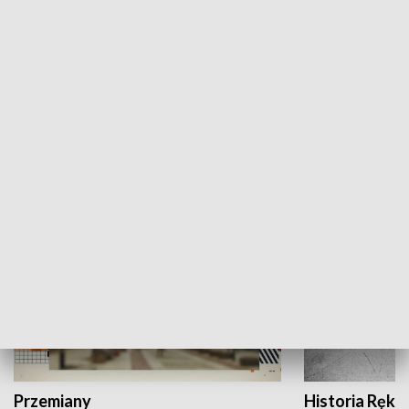
Moje miejsce
Winda region
HISTORIA
Przemiany
Historia Ręką