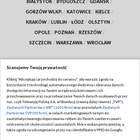
BIAŁYSTOK
/
BYDGOSZCZ
/
GDAŃSK
/
GORZÓW WLKP.
/
KATOWICE
/
KIELCE
/
KRAKÓW
/
LUBLIN
/
ŁÓDŹ
/
OLSZTYN
/
OPOLE
/
POZNAŃ
/
RZESZÓW
/
SZCZECIN
/
WARSZAWA
/
WROCŁAW
Szanujemy Twoją prywatność
Dołącz do nas:
Kliknij "Akceptuję i przechodzę do serwisu", aby wyrazić zgody na
korzystanie z technologii automatycznego śledzenia i zbierania danych,
TVP
dostęp do informacji na Twoim urządzeniu końcowym i ich
Abonament TVP
przechowywanie oraz na przetwarzanie Twoich danych osobowych przez
Regulamin TVP
nas, czyli Telewizję Polską S.A. w likwidacji (zwaną dalej również „TVP”),
Emisja w TVP
Zaufanych Partnerów z IAB* (1201 firm)
oraz pozostałych
Zaufanych
Polityka prywatności
Partnerów TVP (93 firm)
, w celach marketingowych (w tym do
Centrum informacji TVP
Moje zgody
zautomatyzowanego dopasowania reklam do Twoich zainteresowań i
mierzenia ich skuteczności) i pozostałych, które wskazujemy poniżej, a
Naziemna Telewizja Cyfrowa
Pomoc
także zgody na udostępnianie przez nas identyfikatora PPID do Google.
Sklep TVP
Biuro reklamy