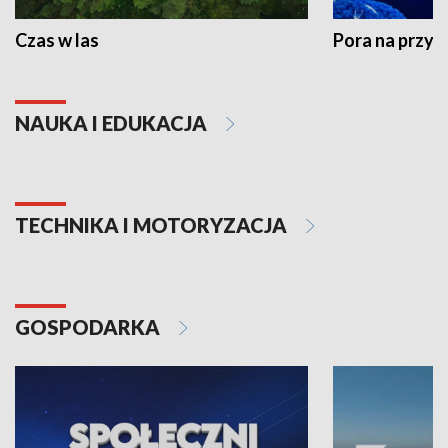
Czas w las
Pora na przyr
NAUKA I EDUKACJA
TECHNIKA I MOTORYZACJA
GOSPODARKA