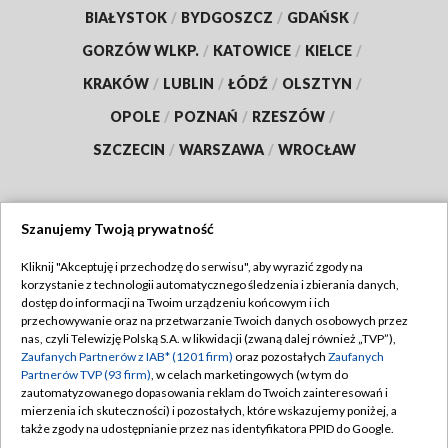
BIAŁYSTOK
/
BYDGOSZCZ
/
GDAŃSK
/
GORZÓW WLKP.
/
KATOWICE
/
KIELCE
/
KRAKÓW
/
LUBLIN
/
ŁÓDŹ
/
OLSZTYN
/
OPOLE
/
POZNAŃ
/
RZESZÓW
/
SZCZECIN
/
WARSZAWA
/
WROCŁAW
Szanujemy Twoją prywatność
Dołącz do nas:
Kliknij "Akceptuję i przechodzę do serwisu", aby wyrazić zgody na
korzystanie z technologii automatycznego śledzenia i zbierania danych,
TVP
dostęp do informacji na Twoim urządzeniu końcowym i ich
Abonament TVP
przechowywanie oraz na przetwarzanie Twoich danych osobowych przez
Regulamin TVP
nas, czyli Telewizję Polską S.A. w likwidacji (zwaną dalej również „TVP”),
Emisja w TVP
Polityka prywatności
Zaufanych Partnerów z IAB* (1201 firm)
oraz pozostałych
Zaufanych
Partnerów TVP (93 firm)
, w celach marketingowych (w tym do
Centrum informacji TVP
Moje zgody
zautomatyzowanego dopasowania reklam do Twoich zainteresowań i
mierzenia ich skuteczności) i pozostałych, które wskazujemy poniżej, a
Naziemna Telewizja Cyfrowa
Pomoc
także zgody na udostępnianie przez nas identyfikatora PPID do Google.