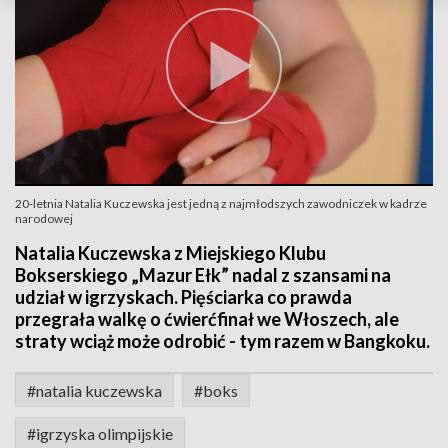
20-letnia Natalia Kuczewska jest jedną z najmłodszych zawodniczek w kadrze
narodowej
Natalia Kuczewska z Miejskiego Klubu
Bokserskiego „Mazur Ełk” nadal z szansami na
udział w igrzyskach. Pięściarka co prawda
przegrała walkę o ćwierćfinał we Włoszech, ale
straty wciąż może odrobić - tym razem w Bangkoku.
#natalia kuczewska
#boks
#igrzyska olimpijskie