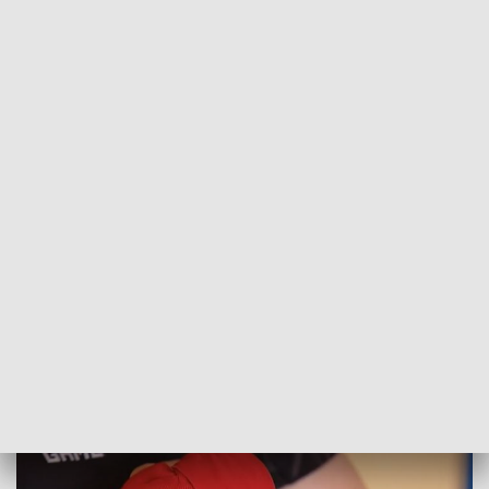
POWRÓT DO
OLSZTYN
TVP REGIONY
Walka o igrzyska. Zmagania młodej
ełczanki
2024-03-15
AK, KaP