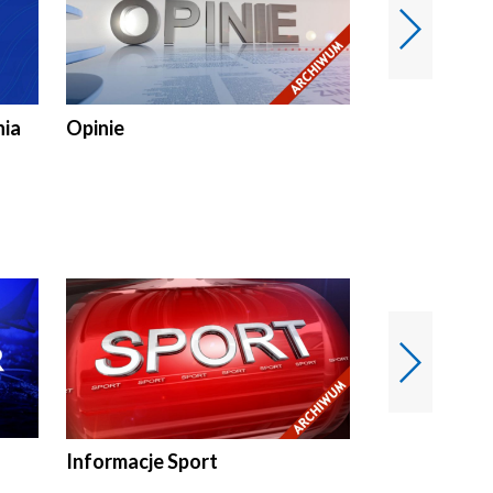
nia
Opinie
Opinie Elblą
Informacje Sport
Flesz sport