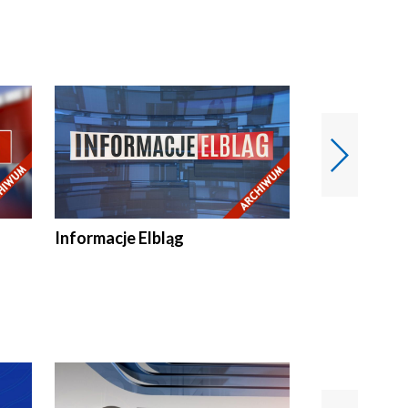
Informacje Elbląg
Wstaje nowy