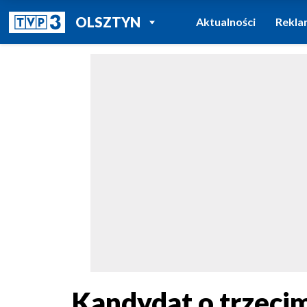
POWRÓT DO
OLSZTYN
Aktualności
Rekla
TVP REGIONY
Kandydat o trzeci