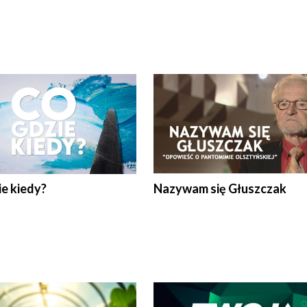
e kiedy?
Nazywam się Głuszczak