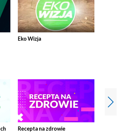
Eko Wizja
ach
Recepta na zdrowie
Wybieram z