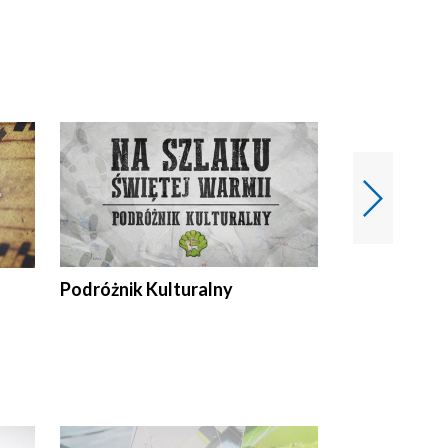
Podróżnik Kulturalny
Okolice Szla