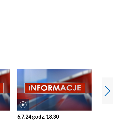
6.7.24 godz. 18.30
5.7.24 godz. 