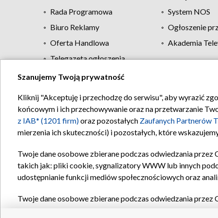
Rada Programowa
System NOS
Biuro Reklamy
Ogłoszenie pr
Oferta Handlowa
Akademia Tele
Telegazeta ogłoszenia
Szanujemy Twoją prywatność
Regulamin TVP
Kliknij "Akceptuję i przechodzę do serwisu", aby wyrazić zg
końcowym i ich przechowywanie oraz na przetwarzanie Twoich
z IAB* (1201 firm)
oraz pozostałych
Zaufanych Partnerów T
mierzenia ich skuteczności) i pozostałych, które wskazujemy
Twoje dane osobowe zbierane podczas odwiedzania przez 
takich jak: pliki cookie, sygnalizatory WWW lub innych pod
udostępnianie funkcji mediów społecznościowych oraz anali
Twoje dane osobowe zbierane podczas odwiedzania przez 
plików cookie, informacje o Twoich wyszukiwaniach w serwi