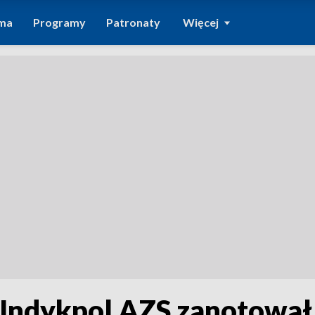
ma
Programy
Patronaty
Więcej
Indykpol AZS zanotował