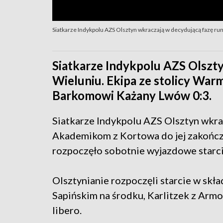
Siatkarze Indykpolu AZS Olsztyn wkraczają w decydującą fazę rund
Siatkarze Indykpolu AZS Olszt
Wieluniu. Ekipa ze stolicy Warm
Barkomowi Każany Lwów 0:3.
Siatkarze Indykpolu AZS Olsztyn wkrac
Akademikom z Kortowa do jej zakończen
rozpoczęło sobotnie wyjazdowe starc
Olsztynianie rozpoczęli starcie w skła
Sapińskim na środku, Karlitzek z Armoą
libero.