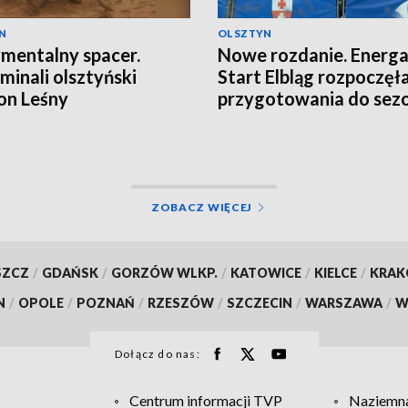
N
OLSZTYN
mentalny spacer.
Nowe rozdanie. Energ
inali olsztyński
Start Elbląg rozpoczęł
on Leśny
przygotowania do sez
ZOBACZ WIĘCEJ
SZCZ
/
GDAŃSK
/
GORZÓW WLKP.
/
KATOWICE
/
KIELCE
/
KRA
N
/
OPOLE
/
POZNAŃ
/
RZESZÓW
/
SZCZECIN
/
WARSZAWA
/
W
Dołącz do nas:
Centrum informacji TVP
Naziemna