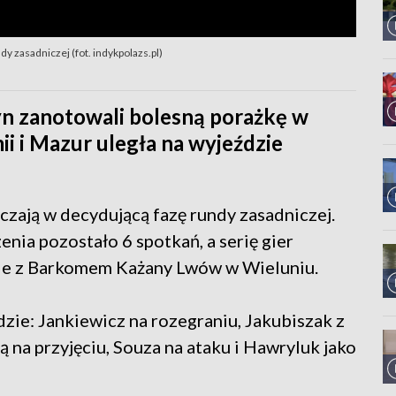
y zasadniczej (fot. indykpolazs.pl)
yn zanotowali bolesną porażkę w
ii i Mazur uległa na wyjeździe
zają w decydującą fazę rundy zasadniczej.
ia pozostało 6 spotkań, a serię gier
ie z Barkomem Każany Lwów w Wieluniu.
dzie: Jankiewicz na rozegraniu, Jakubiszak z
 na przyjęciu, Souza na ataku i Hawryluk jako