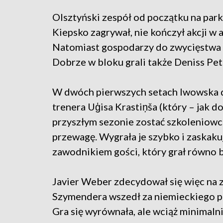
Olsztyński zespół od początku na park
Kiepsko zagrywał, nie kończył akcji w 
Natomiast gospodarzy do zwycięstwa p
Dobrze w bloku grali także Deniss Petr
W dwóch pierwszych setach lwowska 
trenera Uģisa Krastiņša (który – jak d
przyszłym sezonie zostać szkoleniow
przewagę. Wygrała je szybko i zaskaku
zawodnikiem gości, który grał równo 
Javier Weber zdecydował się więc na z
Szymendera wszedł za niemieckiego pr
Gra się wyrównała, ale wciąż minimaln