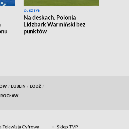
OLSZTYN
a
Na deskach. Polonia
a
Lidzbark Warmiński bez
onu
punktów
KÓW
/
LUBLIN
/
ŁÓDŹ
/
ROCŁAW
 Telewizja Cyfrowa
Sklep TVP