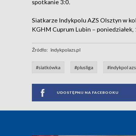
spotkanie 3:0.
Siatkarze Indykpolu AZS Olsztyn w kol
KGHM Cuprum Lubin – poniedziałek, 1
Źródło:
indykpolazs.pl
#siatkówka
#plusliga
#indykpol azs
UDOSTĘPNIJ NA FACEBOOKU