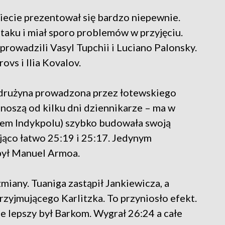
iecie prezentował się bardzo niepewnie.
ataku i miał sporo problemów w przyjęciu.
rowadzili Vasyl Tupchii i Luciano Palonsky.
ovs i Ilia Kovalov.
drużyna prowadzona przez łotewskiego
onoszą od kilku dni dziennikarze – ma w
cem Indykpolu) szybko budowała swoją
jąco łatwo 25:19 i 25:17. Jedynym
był Manuel Armoa.
miany. Tuaniga zastąpił Jankiewicza, a
zyjmującego Karlitzka. To przyniosło efekt.
ie lepszy był Barkom. Wygrał 26:24 a całe