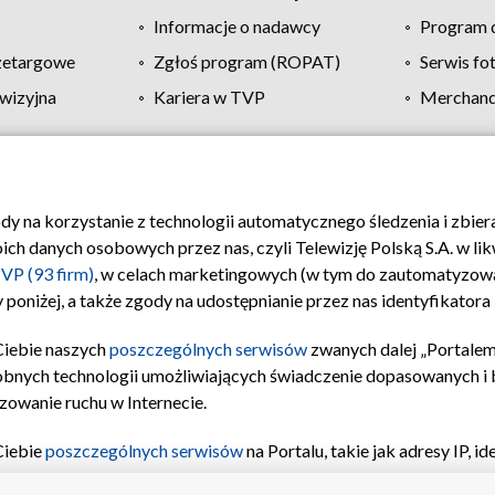
Informacje o nadawcy
Program d
zetargowe
Zgłoś program (ROPAT)
Serwis fo
wizyjna
Kariera w TVP
Merchandi
Polityka prywatności
Moje zgody
Pomoc
Biuro re
ody na korzystanie z technologii automatycznego śledzenia i zbie
 danych osobowych przez nas, czyli Telewizję Polską S.A. w likw
VP (93 firm)
, w celach marketingowych (w tym do zautomatyzow
 poniżej, a także zgody na udostępnianie przez nas identyfikator
Ciebie naszych
poszczególnych serwisów
zwanych dalej „Portalem
obnych technologii umożliwiających świadczenie dopasowanych i be
zowanie ruchu w Internecie.
Ciebie
poszczególnych serwisów
na Portalu, takie jak adresy IP, 
sach Portalu czy historia odwiedzin będą przetwarzane przez TV