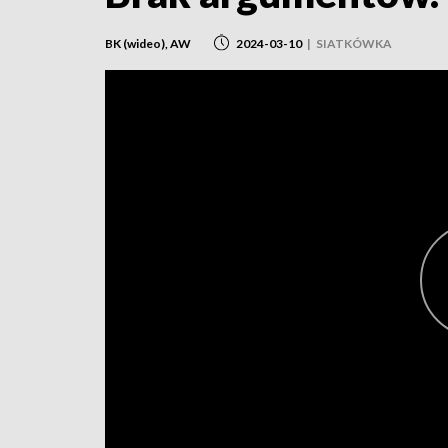
BK (wideo), AW
2024-03-10
|
SIATKÓWKA