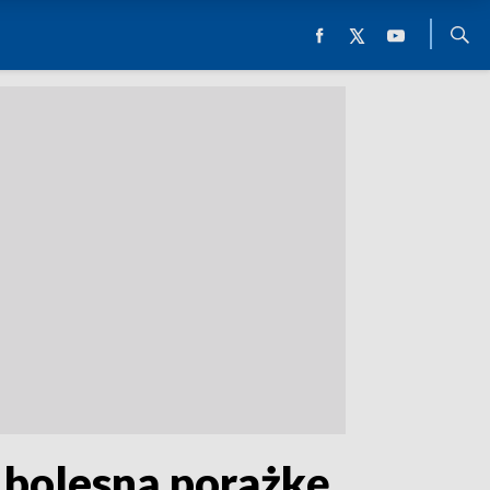
 bolesną porażkę