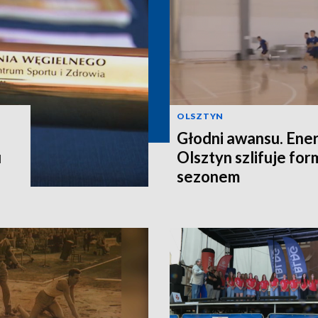
OLSZTYN
Głodni awansu. Ene
u
Olsztyn szlifuje fo
sezonem