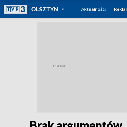
POWRÓT DO
OLSZTYN
Aktualności
Rekla
TVP REGIONY
Brak argumentów. 