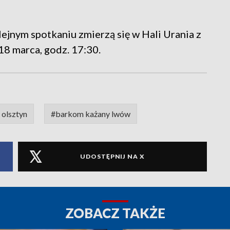
ejnym spotkaniu zmierzą się w Hali Urania z
8 marca, godz. 17:30.
 olsztyn
#barkom każany lwów
UDOSTĘPNIJ NA X
ZOBACZ TAKŻE