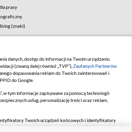
la prasy
tograficzny
sing (znaki)
klamy
Kontakt
rania danych, dostęp do informacji na Twoim urządzeniu
idacji (zwaną dalej również „TVP”),
Zaufanych Partnerów
anego dopasowania reklam do Twoich zainteresowań i
a PPID do Google.
”, w tym informacje zapisywane za pomocą technologii
zpiecznych usług, personalizację treści oraz reklam,
identyfikatory Twoich urządzeń końcowych i identyfikatory
P,
Zaufanych Partnerów z IAB
oraz pozostałych
Zaufanych