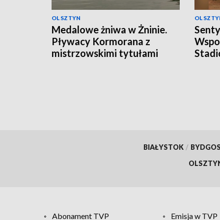
OLSZTYN
OLSZTY
Medalowe żniwa w Żninie.
Senty
Pływacy Kormorana z
Wspom
mistrzowskimi tytułami
Stadi
BIAŁYSTOK
/
BYDGO
OLSZTY
Abonament TVP
Emisja w TVP