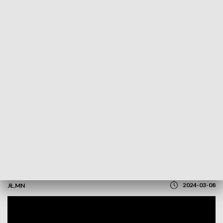
POWRÓT DO
OLSZTYN
TVP REGIONY
Aktywne panie docenione. Poznaliśmy
kobiety sukcesu
2024-03-08
JŁ,MN