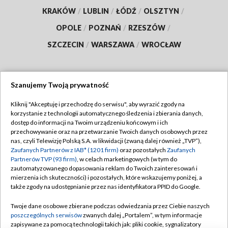
KRAKÓW
/
LUBLIN
/
ŁÓDŹ
/
OLSZTYN
/
OPOLE
/
POZNAŃ
/
RZESZÓW
/
SZCZECIN
/
WARSZAWA
/
WROCŁAW
Szanujemy Twoją prywatność
Dołącz do nas:
Kliknij "Akceptuję i przechodzę do serwisu", aby wyrazić zgody na
korzystanie z technologii automatycznego śledzenia i zbierania danych,
TVP
dostęp do informacji na Twoim urządzeniu końcowym i ich
Abonament TVP
przechowywanie oraz na przetwarzanie Twoich danych osobowych przez
Regulamin TVP
nas, czyli Telewizję Polską S.A. w likwidacji (zwaną dalej również „TVP”),
Emisja w TVP
Polityka prywatności
Zaufanych Partnerów z IAB* (1201 firm)
oraz pozostałych
Zaufanych
Partnerów TVP (93 firm)
, w celach marketingowych (w tym do
Centrum informacji TVP
Moje zgody
zautomatyzowanego dopasowania reklam do Twoich zainteresowań i
mierzenia ich skuteczności) i pozostałych, które wskazujemy poniżej, a
Naziemna Telewizja Cyfrowa
Pomoc
także zgody na udostępnianie przez nas identyfikatora PPID do Google.
Sklep TVP
Biuro reklamy
Twoje dane osobowe zbierane podczas odwiedzania przez Ciebie naszych
Rada Programowa
Kontakt
poszczególnych serwisów
zwanych dalej „Portalem”, w tym informacje
zapisywane za pomocą technologii takich jak: pliki cookie, sygnalizatory