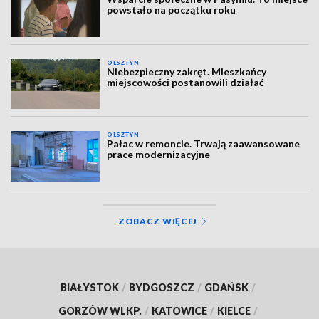
powstało na początku roku
OLSZTYN
Niebezpieczny zakręt. Mieszkańcy
miejscowości postanowili działać
OLSZTYN
Pałac w remoncie. Trwają zaawansowane
prace modernizacyjne
ZOBACZ WIĘCEJ
BIAŁYSTOK
/
BYDGOSZCZ
/
GDAŃSK
/
GORZÓW WLKP.
/
KATOWICE
/
KIELCE
/