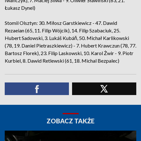
Iwańczyk), 7. Maciej Śliwa - 9. Oliwier Sławiński (63, 21.
Łukasz Dynel)
Stomil Olsztyn: 30. Miłosz Garstkiewicz - 47. Dawid
Rezaeian (65, 11. Filip Wójcik), 14. Filip Szabaciuk, 25.
Hubert Sadowski, 3. Lukáš Kubáň, 50. Michał Karlikowski
(78, 19. Daniel Pietraszkiewicz) - 7. Hubert Krawczun (78, 77.
Bartosz Florek), 23. Filip Laskowski, 10. Karol Żwir - 9. Piotr
Kurbiel, 8. Dawid Retlewski (61, 18. Michal Bezpalec)
ZOBACZ TAKŻE