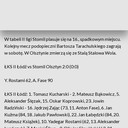
Obrona Stomilu pękła w 62. minucie, gdy do bramki
strzeżonej przez Miłosza Garstkiewicza trafił Yadegar
Rostami. Na 2:0 w ostatnich sekundach meczu podwyższył
Anton Fase.
W tabeli II ligi Stomil plasuje się na 16., spadkowym miejscu.
Kolejny mecz podopieczni Bartosza Tarachulskiego zagrają
w sobotę. W Olsztynie zmierzą się ze Stalą Stalowa Wola.
ŁKS II Łódź vs Stomil Olsztyn 2:0 (0:0)
Y. Rostami 62, A. Fase 90
ŁKS II Łódź: 1. Tomasz Kucharski - 2. Mateusz Bąkowicz, 5.
Aleksander Ślęzak, 15. Oskar Koprowski, 23. Jowin
Radziński - 16. Jędrzej Zając (73, 11. Anton Fase), 6. Jan
Kuźma (84, 18. Jakub Pawłowski), 22. Jan Łabędzki (84, 20.
Mateusz Książek), 10. Yadegar Rostami (62, 13. Aleksander