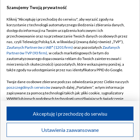
Szanujemy Twoją prywatność
Dołącz do nas:
Kliknij "Akceptuję i przechodzę do serwisu", aby wyrazić zgody na
korzystanie z technologii automatycznego śledzenia i zbierania danych,
TVP
dostęp do informacji na Twoim urządzeniu końcowym i ich
Abonament TVP
przechowywanie oraz na przetwarzanie Twoich danych osobowych przez
Regulamin TVP
nas, czyli Telewizję Polską S.A. w likwidacji (zwaną dalej również „TVP”),
Emisja w TVP
Polityka prywatności
Zaufanych Partnerów z IAB* (1201 firm)
oraz pozostałych
Zaufanych
Partnerów TVP (93 firm)
, w celach marketingowych (w tym do
Centrum informacji TVP
Moje zgody
zautomatyzowanego dopasowania reklam do Twoich zainteresowań i
mierzenia ich skuteczności) i pozostałych, które wskazujemy poniżej, a
Naziemna Telewizja Cyfrowa
Pomoc
także zgody na udostępnianie przez nas identyfikatora PPID do Google.
Sklep TVP
Biuro reklamy
Twoje dane osobowe zbierane podczas odwiedzania przez Ciebie naszych
Rada Programowa
Kontakt
poszczególnych serwisów
zwanych dalej „Portalem”, w tym informacje
zapisywane za pomocą technologii takich jak: pliki cookie, sygnalizatory
System NOS
WWW lub innych podobnych technologii umożliwiających świadczenie
dopasowanych i bezpiecznych usług, personalizację treści oraz reklam,
Informacje o nadawcy
Kanały
udostępnianie funkcji mediów społecznościowych oraz analizowanie
Akceptuję i przechodzę do serwisu
ruchu w Internecie.
Program dla prasy
©2026 Telewizja Polska S.A. w likwidacji
Biuro Reklamy
Twoje dane osobowe zbierane podczas odwiedzania przez Ciebie
Ustawienia zaawansowane
poszczególnych serwisów
na Portalu, takie jak adresy IP, identyfikatory
Ogłoszenie przetargowe
Twoich urządzeń końcowych i identyfikatory plików cookie, informacje o