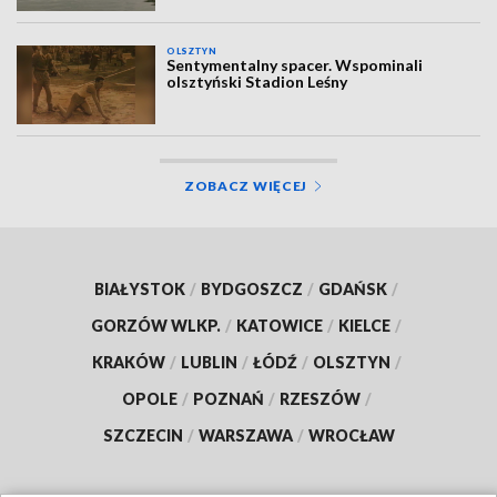
OLSZTYN
Sentymentalny spacer. Wspominali
olsztyński Stadion Leśny
ZOBACZ WIĘCEJ
BIAŁYSTOK
/
BYDGOSZCZ
/
GDAŃSK
/
GORZÓW WLKP.
/
KATOWICE
/
KIELCE
/
KRAKÓW
/
LUBLIN
/
ŁÓDŹ
/
OLSZTYN
/
OPOLE
/
POZNAŃ
/
RZESZÓW
/
SZCZECIN
/
WARSZAWA
/
WROCŁAW