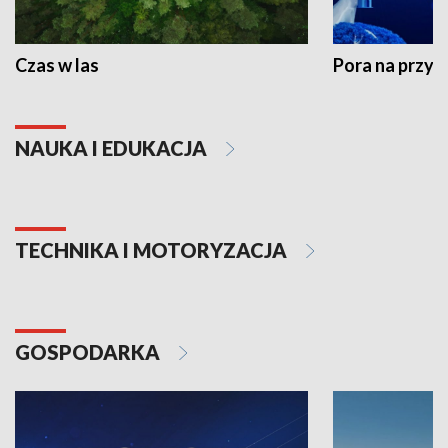
Czas w las
Pora na przyr
NAUKA I EDUKACJA
TECHNIKA I MOTORYZACJA
GOSPODARKA