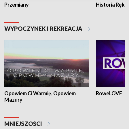
Przemiany
Historia Ręką
WYPOCZYNEK I REKREACJA
Opowiem Ci Warmię, Opowiem
RoweLOVE
Mazury
MNIEJSZOŚCI