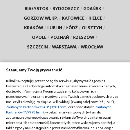
BIAŁYSTOK
/
BYDGOSZCZ
/
GDAŃSK
/
GORZÓW WLKP.
/
KATOWICE
/
KIELCE
/
KRAKÓW
/
LUBLIN
/
ŁÓDŹ
/
OLSZTYN
/
OPOLE
/
POZNAŃ
/
RZESZÓW
/
SZCZECIN
/
WARSZAWA
/
WROCŁAW
Szanujemy Twoją prywatność
Dołącz do nas:
Kliknij "Akceptuję i przechodzę do serwisu", aby wyrazić zgody na
korzystanie z technologii automatycznego śledzenia i zbierania danych,
TVP
dostęp do informacji na Twoim urządzeniu końcowym i ich
Abonament TVP
przechowywanie oraz na przetwarzanie Twoich danych osobowych przez
Regulamin TVP
nas, czyli Telewizję Polską S.A. w likwidacji (zwaną dalej również „TVP”),
Emisja w TVP
Zaufanych Partnerów z IAB* (1201 firm)
oraz pozostałych
Zaufanych
Polityka prywatności
Partnerów TVP (93 firm)
, w celach marketingowych (w tym do
Centrum informacji TVP
Moje zgody
zautomatyzowanego dopasowania reklam do Twoich zainteresowań i
mierzenia ich skuteczności) i pozostałych, które wskazujemy poniżej, a
Naziemna Telewizja Cyfrowa
Pomoc
także zgody na udostępnianie przez nas identyfikatora PPID do Google.