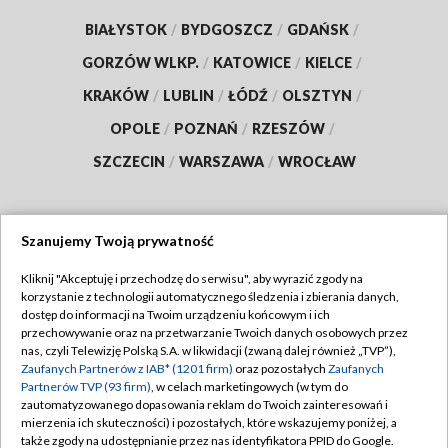
BIAŁYSTOK
/
BYDGOSZCZ
/
GDAŃSK
/
GORZÓW WLKP.
/
KATOWICE
/
KIELCE
/
KRAKÓW
/
LUBLIN
/
ŁÓDŹ
/
OLSZTYN
/
OPOLE
/
POZNAŃ
/
RZESZÓW
/
SZCZECIN
/
WARSZAWA
/
WROCŁAW
Szanujemy Twoją prywatność
Dołącz do nas:
Kliknij "Akceptuję i przechodzę do serwisu", aby wyrazić zgody na
korzystanie z technologii automatycznego śledzenia i zbierania danych,
TVP
dostęp do informacji na Twoim urządzeniu końcowym i ich
Abonament TVP
przechowywanie oraz na przetwarzanie Twoich danych osobowych przez
Regulamin TVP
nas, czyli Telewizję Polską S.A. w likwidacji (zwaną dalej również „TVP”),
Emisja w TVP
Zaufanych Partnerów z IAB* (1201 firm)
oraz pozostałych
Zaufanych
Polityka prywatności
Partnerów TVP (93 firm)
, w celach marketingowych (w tym do
Centrum informacji TVP
Moje zgody
zautomatyzowanego dopasowania reklam do Twoich zainteresowań i
mierzenia ich skuteczności) i pozostałych, które wskazujemy poniżej, a
Naziemna Telewizja Cyfrowa
Pomoc
także zgody na udostępnianie przez nas identyfikatora PPID do Google.