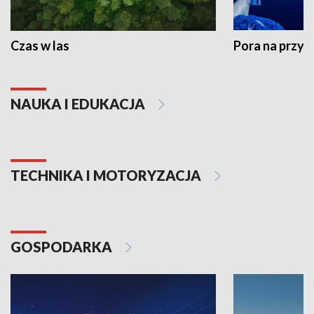
Czas w las
Pora na przyr
NAUKA I EDUKACJA
TECHNIKA I MOTORYZACJA
GOSPODARKA