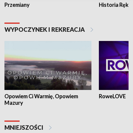
Przemiany
Historia Ręką
WYPOCZYNEK I REKREACJA
Opowiem Ci Warmię, Opowiem
RoweLOVE
Mazury
MNIEJSZOŚCI