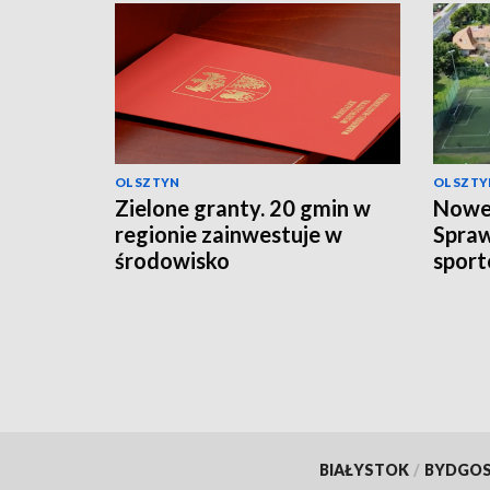
OLSZTYN
OLSZTY
Zielone granty. 20 gmin w
Nowe 
regionie zainwestuje w
Spra
środowisko
sport
BIAŁYSTOK
/
BYDGO