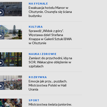
NA SYGNALE
Ewakuacja hotelu Manor w
Olsztynie. Osunęła się ściana
budynku
KULTURA
Sprawdź „Widok z góry”.
Wystawa dzieł Stefana
Knappa w Galerii Sztuki BWA
w Olsztynie
NAUKA I ZDROWIE
Zamiast do przychodni, idą na
SOR. Wakacyjne oblężenie w
szpitalach
ROZRYWKA
Emocje jak przy... puzzlach.
Mistrzostwa Polski w Hali
Urania
SPORT
Mistrzostwa świata juniorów.