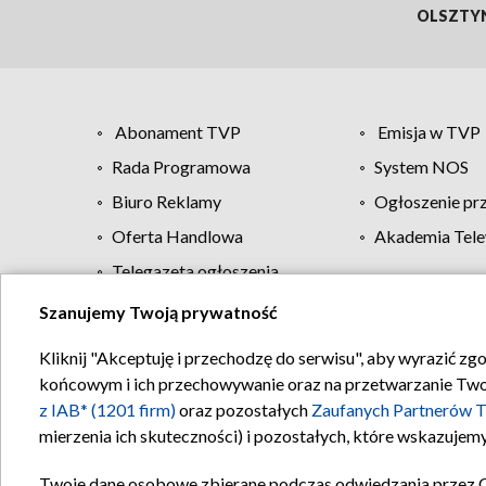
OLSZTY
Abonament TVP
Emisja w TVP
Rada Programowa
System NOS
Biuro Reklamy
Ogłoszenie pr
Oferta Handlowa
Akademia Tele
Telegazeta ogłoszenia
Szanujemy Twoją prywatność
Regulamin TVP
Kliknij "Akceptuję i przechodzę do serwisu", aby wyrazić zg
końcowym i ich przechowywanie oraz na przetwarzanie Twoich
z IAB* (1201 firm)
oraz pozostałych
Zaufanych Partnerów T
mierzenia ich skuteczności) i pozostałych, które wskazujemy
Twoje dane osobowe zbierane podczas odwiedzania przez 