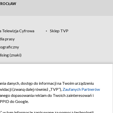
ROCŁAW
 Telewizja Cyfrowa
Sklep TVP
la prasy
tograficzny
sing (znaki)
klamy
Kontakt
rania danych, dostęp do informacji na Twoim urządzeniu
idacji (zwaną dalej również „TVP”),
Zaufanych Partnerów
anego dopasowania reklam do Twoich zainteresowań i
a PPID do Google.
”, w tym informacje zapisywane za pomocą technologii