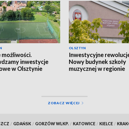
N
OLSZTYN
możliwości.
Inwestycyjne rewolucje
wdzamy inwestycje
Nowy budynek szkoły
owe w Olsztynie
muzycznej w regionie
ZOBACZ WIĘCEJ
SZCZ
/
GDAŃSK
/
GORZÓW WLKP.
/
KATOWICE
/
KIELCE
/
KRA