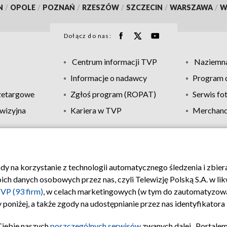
N
/
OPOLE
/
POZNAŃ
/
RZESZÓW
/
SZCZECIN
/
WARSZAWA
/
W
Dołącz do nas:
Centrum informacji TVP
Naziemna
Informacje o nadawcy
Program d
zetargowe
Zgłoś program (ROPAT)
Serwis fo
wizyjna
Kariera w TVP
Merchandi
Polityka prywatności
Moje zgody
Pomoc
Biuro re
ody na korzystanie z technologii automatycznego śledzenia i zbie
 danych osobowych przez nas, czyli Telewizję Polską S.A. w likw
VP (93 firm)
, w celach marketingowych (w tym do zautomatyzow
 poniżej, a także zgody na udostępnianie przez nas identyfikator
Ciebie naszych
poszczególnych serwisów
zwanych dalej „Portalem