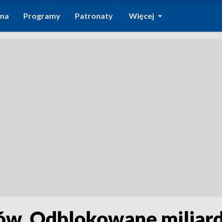
ma
Programy
Patronaty
Więcej
ów. Odblokowane miliar