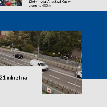
Złoty medal Anastazji Kuś w
biegu na 400 m
1 mln zł na