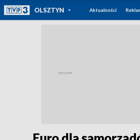
POWRÓT DO
OLSZTYN
Aktualności
Rekla
TVP REGIONY
Euro dla samorząd