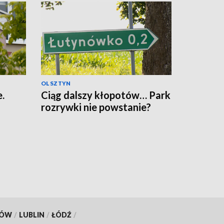
OLSZTYN
.
Ciąg dalszy kłopotów… Park
rozrywki nie powstanie?
KÓW
/
LUBLIN
/
ŁÓDŹ
/