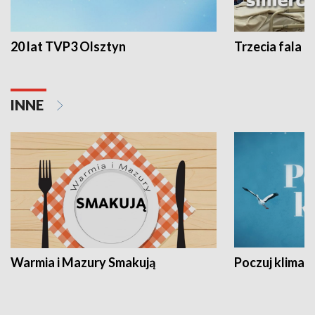
20 lat TVP3 Olsztyn
Trzecia fala -
INNE
Warmia i Mazury Smakują
Poczuj klimat