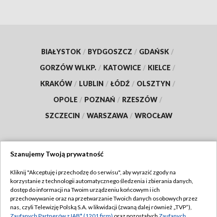
BIAŁYSTOK
/
BYDGOSZCZ
/
GDAŃSK
/
GORZÓW WLKP.
/
KATOWICE
/
KIELCE
/
KRAKÓW
/
LUBLIN
/
ŁÓDŹ
/
OLSZTYN
/
OPOLE
/
POZNAŃ
/
RZESZÓW
/
SZCZECIN
/
WARSZAWA
/
WROCŁAW
Szanujemy Twoją prywatność
Dołącz do nas:
Kliknij "Akceptuję i przechodzę do serwisu", aby wyrazić zgody na
korzystanie z technologii automatycznego śledzenia i zbierania danych,
TVP
dostęp do informacji na Twoim urządzeniu końcowym i ich
Abonament TVP
przechowywanie oraz na przetwarzanie Twoich danych osobowych przez
Regulamin TVP
nas, czyli Telewizję Polską S.A. w likwidacji (zwaną dalej również „TVP”),
Emisja w TVP
Zaufanych Partnerów z IAB* (1201 firm)
oraz pozostałych
Zaufanych
Polityka prywatności