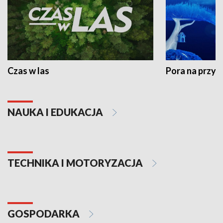
Czas w las
Pora na przyr
NAUKA I EDUKACJA
TECHNIKA I MOTORYZACJA
GOSPODARKA