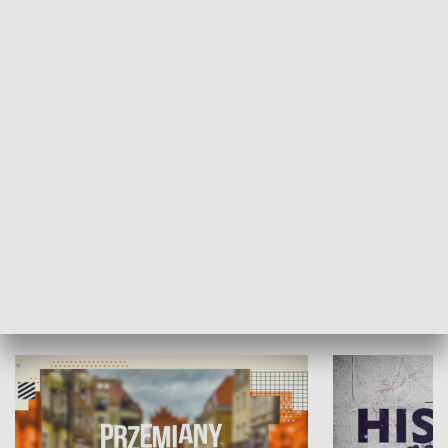
SPOŁECZEŃSTWO
Moje miejsce
Winda region
HISTORIA