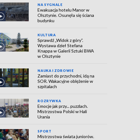
NA SYGNALE
Ewakuacja hotelu Manor w
Olsztynie. Osunęła się ściana
budynku
KULTURA
Sprawdź „Widok z góry”.
Wystawa dzieł Stefana
Knappa w Galerii Sztuki BWA
w Olsztynie
NAUKA I ZDROWIE
Zamiast do przychodni, idą na
SOR. Wakacyjne oblężenie w
szpitalach
ROZRYWKA
Emocje jak przy... puzzlach.
Mistrzostwa Polski w Hali
Urania
SPORT
Mistrzostwa świata juniorów.