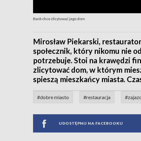
Bank chce zlicytować jego dom
Mirosław Piekarski, restaurato
społecznik, który nikomu nie o
potrzebuje. Stoi na krawędzi fi
zlicytować dom, w którym mies
spieszą mieszkańcy miasta. Czasu
#dobre miasto
#restauracja
#zajaz
UDOSTĘPNIJ NA FACEBOOKU