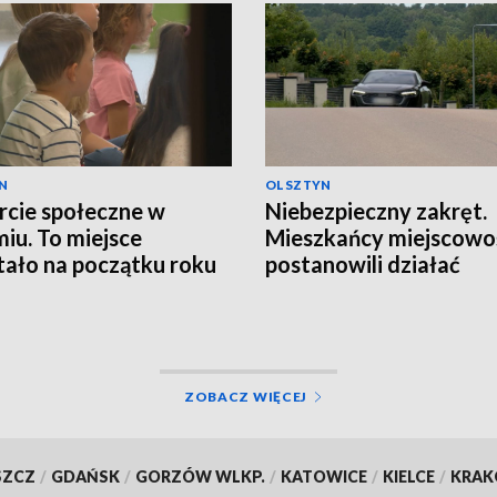
N
OLSZTYN
cie społeczne w
Niebezpieczny zakręt.
iu. To miejsce
Mieszkańcy miejscowo
ało na początku roku
postanowili działać
ZOBACZ WIĘCEJ
SZCZ
/
GDAŃSK
/
GORZÓW WLKP.
/
KATOWICE
/
KIELCE
/
KRA