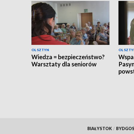
OLSZTYN
OLSZTY
Wiedza = bezpieczeństwo?
Wspar
Warsztaty dla seniorów
Pasym
powst
BIAŁYSTOK
/
BYDGO