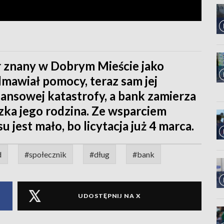
r znany w Dobrym Mieście jako
dmawiał pomocy, teraz sam jej
nansowej katastrofy, a bank zamierza
zka jego rodzina. Ze wsparciem
 jest mało, bo licytacja już 4 marca.
d
#społecznik
#dług
#bank
UDOSTĘPNIJ NA X