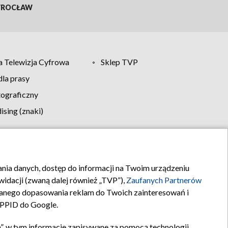
ROCŁAW
 Telewizja Cyfrowa
Sklep TVP
la prasy
tograficzny
sing (znaki)
klamy
Kontakt
rania danych, dostęp do informacji na Twoim urządzeniu
idacji (zwaną dalej również „TVP”),
Zaufanych Partnerów
anego dopasowania reklam do Twoich zainteresowań i
a PPID do Google.
”, w tym informacje zapisywane za pomocą technologii