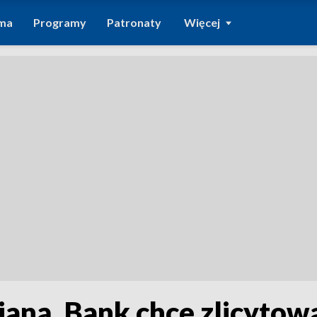
ma
Programy
Patronaty
Więcej
ianą. Bank chce zlicytow