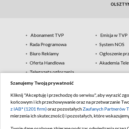
OLSZTY
Abonament TVP
Emisja w TVP
Rada Programowa
System NOS
Biuro Reklamy
Ogłoszenie pr
Oferta Handlowa
Akademia Tele
Telegazeta ogłoszenia
Szanujemy Twoją prywatność
Regulamin TVP
Kliknij "Akceptuję i przechodzę do serwisu", aby wyrazić zg
końcowym i ich przechowywanie oraz na przetwarzanie Twoich
z IAB* (1201 firm)
oraz pozostałych
Zaufanych Partnerów T
mierzenia ich skuteczności) i pozostałych, które wskazujemy
Twoje dane osobowe zbierane podczas odwiedzania przez 