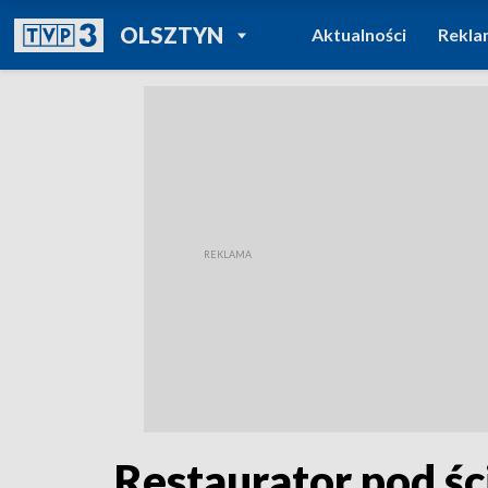
POWRÓT DO
OLSZTYN
Aktualności
Rekla
TVP REGIONY
Restaurator pod śc