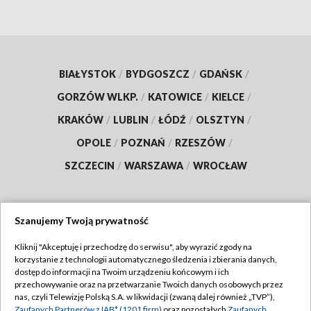
BIAŁYSTOK
/
BYDGOSZCZ
/
GDAŃSK
/
GORZÓW WLKP.
/
KATOWICE
/
KIELCE
/
KRAKÓW
/
LUBLIN
/
ŁÓDŹ
/
OLSZTYN
/
OPOLE
/
POZNAŃ
/
RZESZÓW
/
SZCZECIN
/
WARSZAWA
/
WROCŁAW
Szanujemy Twoją prywatność
Dołącz do nas:
Kliknij "Akceptuję i przechodzę do serwisu", aby wyrazić zgody na
korzystanie z technologii automatycznego śledzenia i zbierania danych,
TVP
dostęp do informacji na Twoim urządzeniu końcowym i ich
Abonament TVP
przechowywanie oraz na przetwarzanie Twoich danych osobowych przez
Regulamin TVP
nas, czyli Telewizję Polską S.A. w likwidacji (zwaną dalej również „TVP”),
Emisja w TVP
Zaufanych Partnerów z IAB* (1201 firm)
oraz pozostałych
Zaufanych
Polityka prywatności