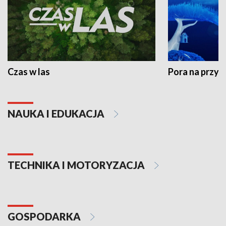
Czas w las
Pora na przyr
NAUKA I EDUKACJA
TECHNIKA I MOTORYZACJA
GOSPODARKA