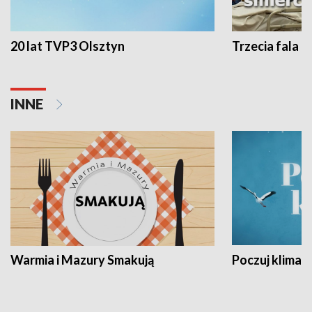
20 lat TVP3 Olsztyn
Trzecia fala -
INNE
Warmia i Mazury Smakują
Poczuj klimat