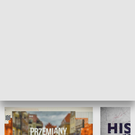
SPOŁECZEŃSTWO
Moje miejsce
Winda region
HISTORIA