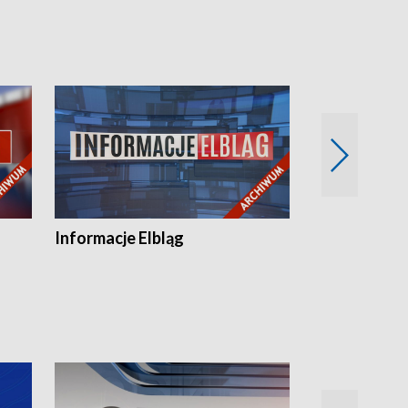
Informacje Elbląg
Wstaje nowy