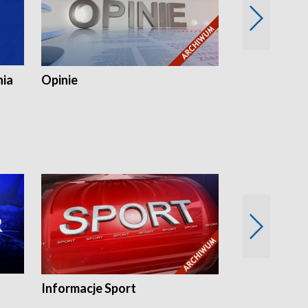
nia
Opinie
Opinie Elblą
Informacje Sport
Flesz sport