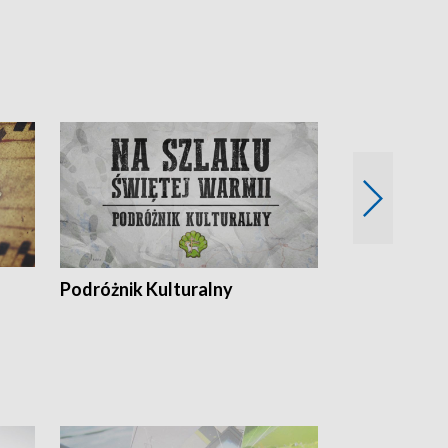
Podróżnik Kulturalny
Okolice Szla