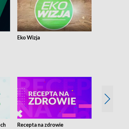
Eko Wizja
ach
Recepta na zdrowie
Wybieram z