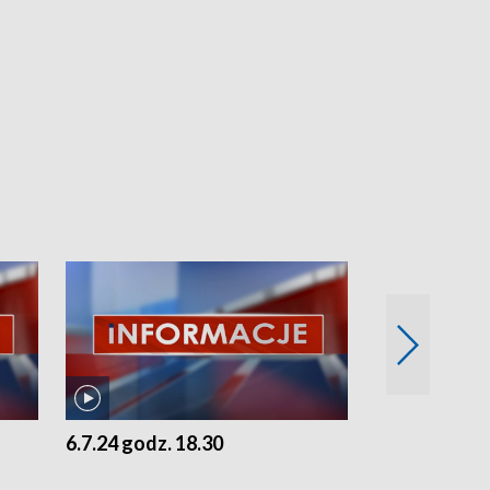
6.7.24 godz. 18.30
5.7.24 godz. 