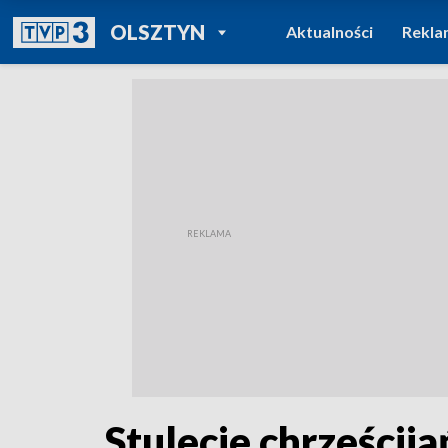
POWRÓT DO
OLSZTYN
Aktualności
Rekla
TVP REGIONY
Stulecie chrześcija