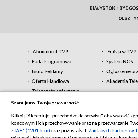
BIAŁYSTOK
/
BYDGO
OLSZTY
Abonament TVP
Emisja w TVP
Rada Programowa
System NOS
Biuro Reklamy
Ogłoszenie pr
Oferta Handlowa
Akademia Tele
Telegazeta ogłoszenia
Szanujemy Twoją prywatność
Regulamin TVP
Kliknij "Akceptuję i przechodzę do serwisu", aby wyrazić zg
końcowym i ich przechowywanie oraz na przetwarzanie Twoich
z IAB* (1201 firm)
oraz pozostałych
Zaufanych Partnerów T
mierzenia ich skuteczności) i pozostałych, które wskazujemy