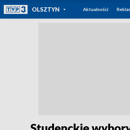
POWRÓT DO
OLSZTYN
Aktualności
Rekla
TVP REGIONY
Studenckie wybory