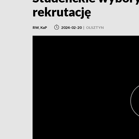
rekrutację
RW, KaP
2024-02-20
|
OLSZTYN