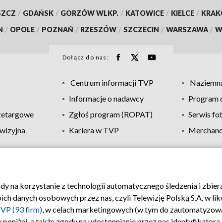
SZCZ
/
GDAŃSK
/
GORZÓW WLKP.
/
KATOWICE
/
KIELCE
/
KRA
N
/
OPOLE
/
POZNAŃ
/
RZESZÓW
/
SZCZECIN
/
WARSZAWA
/
W
Dołącz do nas:
Centrum informacji TVP
Naziemna
Informacje o nadawcy
Program d
zetargowe
Zgłoś program (ROPAT)
Serwis fo
wizyjna
Kariera w TVP
Merchandi
Polityka prywatności
Moje zgody
Pomoc
Biuro re
ody na korzystanie z technologii automatycznego śledzenia i zbie
 danych osobowych przez nas, czyli Telewizję Polską S.A. w likw
VP (93 firm)
, w celach marketingowych (w tym do zautomatyzow
 poniżej, a także zgody na udostępnianie przez nas identyfikator