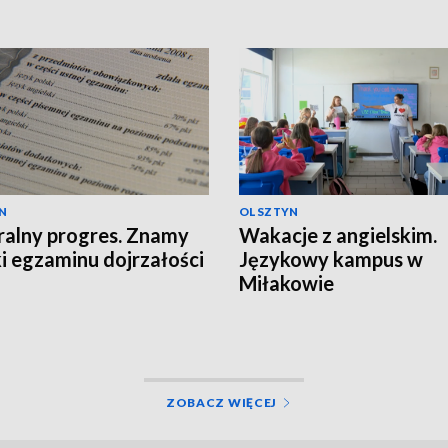
N
OLSZTYN
alny progres. Znamy
Wakacje z angielskim.
i egzaminu dojrzałości
Językowy kampus w
Miłakowie
ZOBACZ WIĘCEJ