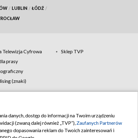
KÓW
/
LUBLIN
/
ŁÓDŹ
/
ROCŁAW
 Telewizja Cyfrowa
Sklep TVP
la prasy
tograficzny
sing (znaki)
klamy
Kontakt
rania danych, dostęp do informacji na Twoim urządzeniu
idacji (zwaną dalej również „TVP”),
Zaufanych Partnerów
anego dopasowania reklam do Twoich zainteresowań i
a PPID do Google.