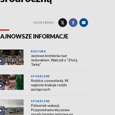
UDOSTĘPNIJ:
AJNOWSZE INFORMACJE
KULTURA
Jazzowe brzmienia nad
Jeziorakiem. Walczyli o "Złotą
Tarkę"
SPOŁECZNE
Rodzice z powołania. W
regionie brakuje rodzin
zastępczych
SPOŁECZNE
Półmetek wakacji.
Przypominamy kluczowe
zasady bezpieczeństwa na