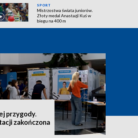
SPORT
Mistrzostwa świata juniorów.
Złoty medal Anastazji Kuś w
biegu na 400 m
ej przygody.
tacji zakończona