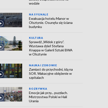
wodzie
NA SYGNALE
Ewakuacja hotelu Manor w
Olsztynie. Osunęła się ściana
budynku
KULTURA
Sprawdź „Widok z góry”.
Wystawa dzieł Stefana
Knappa w Galerii Sztuki BWA
w Olsztynie
NAUKA I ZDROWIE
Zamiast do przychodni, idą na
SOR. Wakacyjne oblężenie w
szpitalach
ROZRYWKA
Emocje jak przy... puzzlach.
Mistrzostwa Polski w Hali
Urania