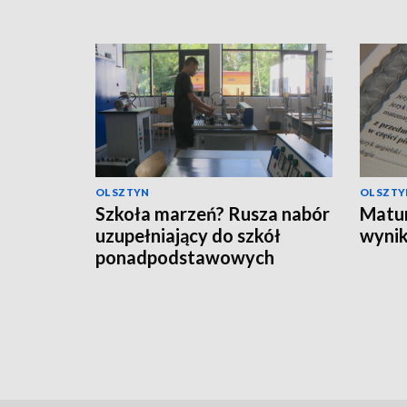
OLSZTYN
OLSZTY
Szkoła marzeń? Rusza nabór
Matur
uzupełniający do szkół
wynik
ponadpodstawowych