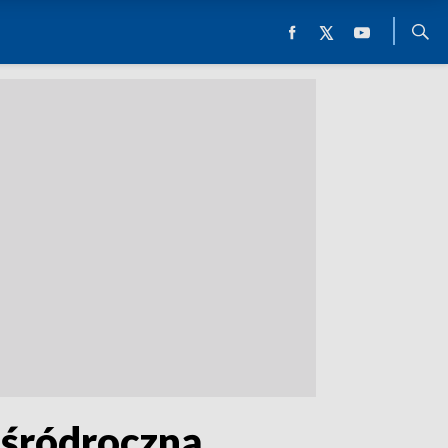
 śródroczną