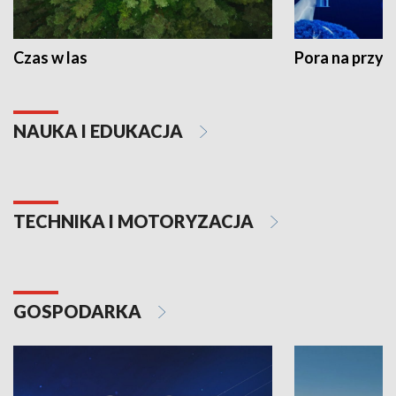
Czas w las
Pora na przyr
NAUKA I EDUKACJA
TECHNIKA I MOTORYZACJA
GOSPODARKA