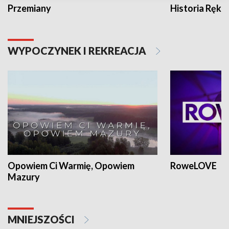
Przemiany
Historia Ręką
WYPOCZYNEK I REKREACJA
Opowiem Ci Warmię, Opowiem
RoweLOVE
Mazury
MNIEJSZOŚCI