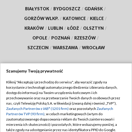
BIAŁYSTOK
/
BYDGOSZCZ
/
GDAŃSK
/
GORZÓW WLKP.
/
KATOWICE
/
KIELCE
/
KRAKÓW
/
LUBLIN
/
ŁÓDŹ
/
OLSZTYN
/
OPOLE
/
POZNAŃ
/
RZESZÓW
/
SZCZECIN
/
WARSZAWA
/
WROCŁAW
Szanujemy Twoją prywatność
Dołącz do nas:
Kliknij "Akceptuję i przechodzę do serwisu", aby wyrazić zgody na
korzystanie z technologii automatycznego śledzenia i zbierania danych,
TVP
dostęp do informacji na Twoim urządzeniu końcowym i ich
Abonament TVP
przechowywanie oraz na przetwarzanie Twoich danych osobowych przez
Regulamin TVP
nas, czyli Telewizję Polską S.A. w likwidacji (zwaną dalej również „TVP”),
Emisja w TVP
Zaufanych Partnerów z IAB* (1201 firm)
oraz pozostałych
Zaufanych
Polityka prywatności
Partnerów TVP (93 firm)
, w celach marketingowych (w tym do
Centrum informacji TVP
Moje zgody
zautomatyzowanego dopasowania reklam do Twoich zainteresowań i
mierzenia ich skuteczności) i pozostałych, które wskazujemy poniżej, a
Naziemna Telewizja Cyfrowa
Pomoc
także zgody na udostępnianie przez nas identyfikatora PPID do Google.