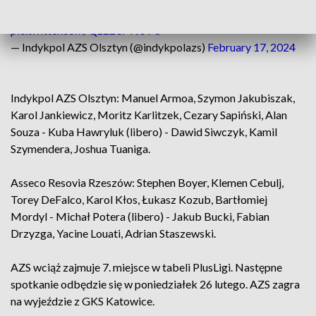
Brawo drużyna, brawo Kibice! 💚💚💚
pic.twitter.com/Qz223MVsTU
— Indykpol AZS Olsztyn (@indykpolazs)
February 17, 2024
Indykpol AZS Olsztyn: Manuel Armoa, Szymon Jakubiszak,
Karol Jankiewicz, Moritz Karlitzek, Cezary Sapiński, Alan
Souza - Kuba Hawryluk (libero) - Dawid Siwczyk, Kamil
Szymendera, Joshua Tuaniga.
Asseco Resovia Rzeszów: Stephen Boyer, Klemen Cebulj,
Torey DeFalco, Karol Kłos, Łukasz Kozub, Bartłomiej
Mordyl - Michał Potera (libero) - Jakub Bucki, Fabian
Drzyzga, Yacine Louati, Adrian Staszewski.
AZS wciąż zajmuje 7. miejsce w tabeli PlusLigi. Następne
spotkanie odbędzie się w poniedziałek 26 lutego. AZS zagra
na wyjeździe z GKS Katowice.