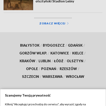
olsztyński Stadion Leśny
ZOBACZ WIĘCEJ
BIAŁYSTOK
/
BYDGOSZCZ
/
GDAŃSK
/
GORZÓW WLKP.
/
KATOWICE
/
KIELCE
/
KRAKÓW
/
LUBLIN
/
ŁÓDŹ
/
OLSZTYN
/
OPOLE
/
POZNAŃ
/
RZESZÓW
/
SZCZECIN
/
WARSZAWA
/
WROCŁAW
Szanujemy Twoją prywatność
Dołącz do nas:
Kliknij "Akceptuję i przechodzę do serwisu", aby wyrazić zgody na