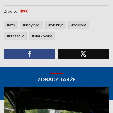
Źródło:
#azs
#indykpol
#olsztyn
#resovia
#rzeszów
#siatkówka
ZOBACZ TAKŻE