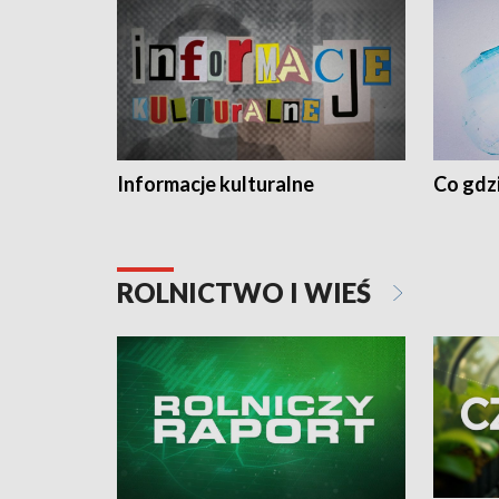
Informacje kulturalne
Co gdzi
ROLNICTWO I WIEŚ