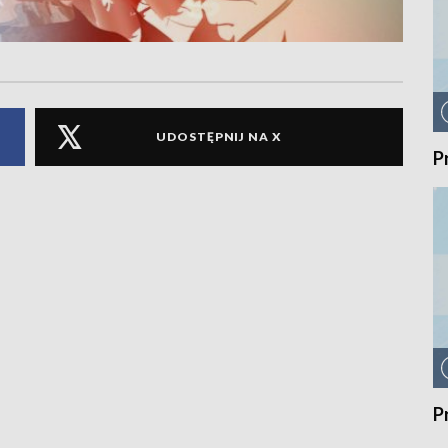
UDOSTĘPNIJ NA X
P
P