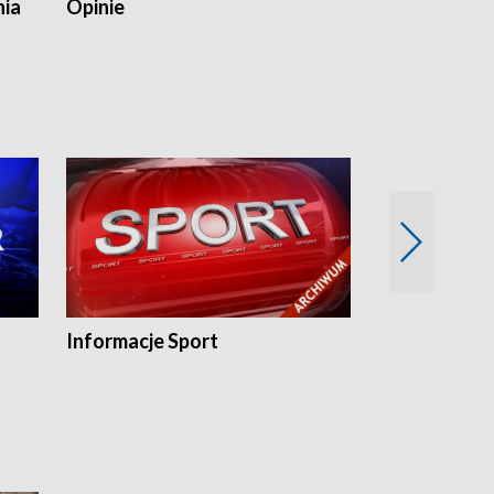
nia
Opinie
Opinie Elblą
Informacje Sport
Flesz sport