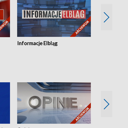
Informacje Elbląg
Wstaje nowy