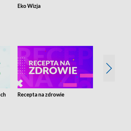
Eko Wizja
ach
Recepta na zdrowie
Wybieram z