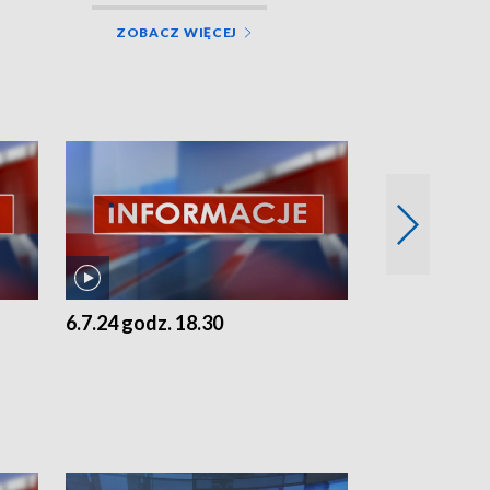
ZOBACZ WIĘCEJ
6.7.24 godz. 18.30
5.7.24 godz. 