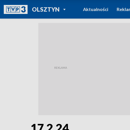
POWRÓT DO
OLSZTYN
Aktualności
Rekla
TVP REGIONY
17.2.24