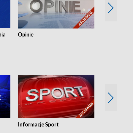
nia
Opinie
Opinie Elblą
Informacje Sport
Flesz sport