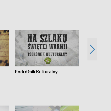
Podróżnik Kulturalny
Okolice Szla