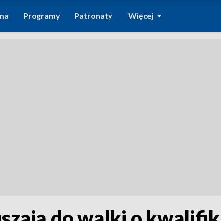
ma
Programy
Patronaty
Więcej
uszają do walki o kwalifik