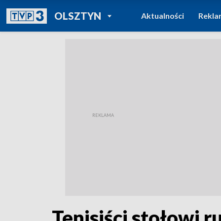
POWRÓT DO
OLSZTYN
Aktualności
Rekla
TVP REGIONY
Tenisiści stołowi r