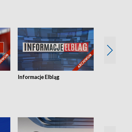
Informacje Elbląg
Wstaje nowy