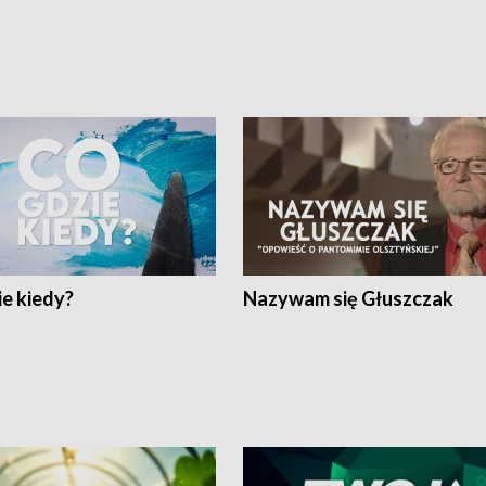
e kiedy?
Nazywam się Głuszczak