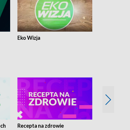
Eko Wizja
ach
Recepta na zdrowie
Wybieram z