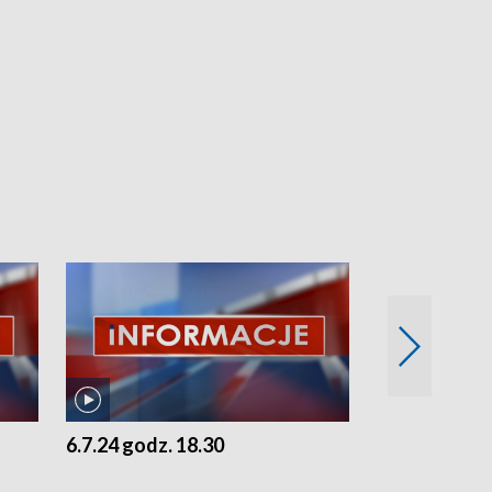
6.7.24 godz. 18.30
5.7.24 godz. 