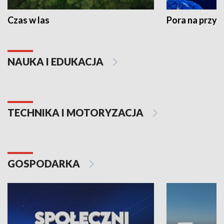
Czas w las
Pora na przyr
NAUKA I EDUKACJA
TECHNIKA I MOTORYZACJA
GOSPODARKA