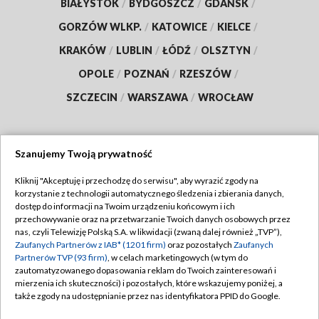
BIAŁYSTOK
/
BYDGOSZCZ
/
GDAŃSK
/
GORZÓW WLKP.
/
KATOWICE
/
KIELCE
/
KRAKÓW
/
LUBLIN
/
ŁÓDŹ
/
OLSZTYN
/
OPOLE
/
POZNAŃ
/
RZESZÓW
/
SZCZECIN
/
WARSZAWA
/
WROCŁAW
Szanujemy Twoją prywatność
Dołącz do nas:
Kliknij "Akceptuję i przechodzę do serwisu", aby wyrazić zgody na
korzystanie z technologii automatycznego śledzenia i zbierania danych,
TVP
dostęp do informacji na Twoim urządzeniu końcowym i ich
Abonament TVP
przechowywanie oraz na przetwarzanie Twoich danych osobowych przez
Regulamin TVP
nas, czyli Telewizję Polską S.A. w likwidacji (zwaną dalej również „TVP”),
Emisja w TVP
Zaufanych Partnerów z IAB* (1201 firm)
oraz pozostałych
Zaufanych
Polityka prywatności
Partnerów TVP (93 firm)
, w celach marketingowych (w tym do
Centrum informacji TVP
Moje zgody
zautomatyzowanego dopasowania reklam do Twoich zainteresowań i
mierzenia ich skuteczności) i pozostałych, które wskazujemy poniżej, a
Naziemna Telewizja Cyfrowa
Pomoc
także zgody na udostępnianie przez nas identyfikatora PPID do Google.
Sklep TVP
Biuro reklamy