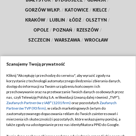
GORZÓW WLKP.
/
KATOWICE
/
KIELCE
/
KRAKÓW
/
LUBLIN
/
ŁÓDŹ
/
OLSZTYN
/
OPOLE
/
POZNAŃ
/
RZESZÓW
/
SZCZECIN
/
WARSZAWA
/
WROCŁAW
Szanujemy Twoją prywatność
Dołącz do nas:
Kliknij "Akceptuję i przechodzę do serwisu", aby wyrazić zgody na
korzystanie z technologii automatycznego śledzenia i zbierania danych,
TVP
dostęp do informacji na Twoim urządzeniu końcowym i ich
Abonament TVP
przechowywanie oraz na przetwarzanie Twoich danych osobowych przez
Regulamin TVP
nas, czyli Telewizję Polską S.A. w likwidacji (zwaną dalej również „TVP”),
Emisja w TVP
Polityka prywatności
Zaufanych Partnerów z IAB* (1201 firm)
oraz pozostałych
Zaufanych
Partnerów TVP (93 firm)
, w celach marketingowych (w tym do
Centrum informacji TVP
Moje zgody
zautomatyzowanego dopasowania reklam do Twoich zainteresowań i
mierzenia ich skuteczności) i pozostałych, które wskazujemy poniżej, a
Naziemna Telewizja Cyfrowa
Pomoc
także zgody na udostępnianie przez nas identyfikatora PPID do Google.
Sklep TVP
Biuro reklamy