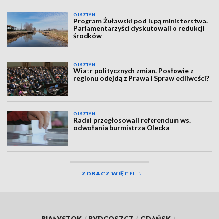
OLSZTYN
Program Żuławski pod lupą ministerstwa.
Parlamentarzyści dyskutowali o redukcji
środków
OLSZTYN
Wiatr politycznych zmian. Posłowie z
regionu odejdą z Prawa i Sprawiedliwości?
OLSZTYN
Radni przegłosowali referendum ws.
odwołania burmistrza Olecka
ZOBACZ WIĘCEJ
BIAŁYSTOK
/
BYDGOSZCZ
/
GDAŃSK
/