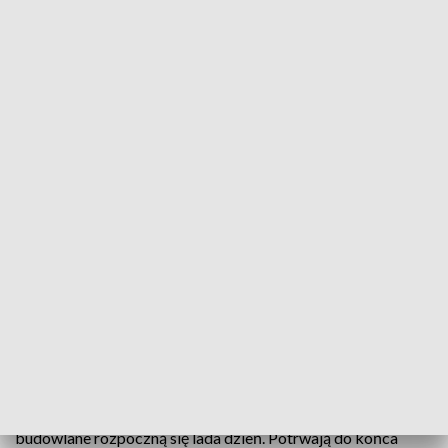
Koszt inwestycji to 11,6 mln zł ((fot. olsztyn.eu)
Rok potrwa budowa ronda na skrzyżowaniu ulic
Zientary-Malewskiej i Poprzecznej w dzielnicy
Zatorze - poinformował prezydent Olsztyna Piotr
Grzymowicz. Prace rozpoczną się na dniach.
Prezydent Olsztyna Piotr Grzymowicz podpisał w
poniedziałek umowę z firmą Strabag na wykonanie
inwestycji. Przedstawiciel firmy Daniel Rusienk powiedział,
że ponieważ inwestycja jest już zaprojektowana prace
budowlane rozpoczną się lada dzień. Potrwają do końca