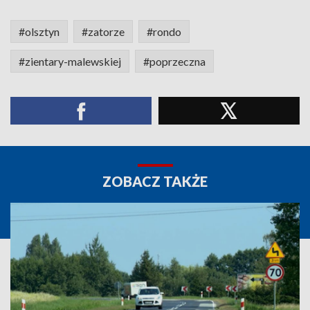
#olsztyn
#zatorze
#rondo
#zientary-malewskiej
#poprzeczna
ZOBACZ TAKŻE