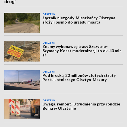
drogi
OLSZTYN
Łącznik niezgody. Mieszkańcy Olsztyna
złożyli pismo do urzędu miasta
OLSZTYN
Znamy wykonawcę trasy Szczytno-
Szymany. Koszt modernizacji to ok. 43 mln
zł
OLSZTYN
Pod kreską. 20 milionów złotych straty
Portu Lotniczego Olsztyn-Mazury
OLSZTYN
Uwaga, remont! Utrudnienia przy rondzie
Bema w Olsztynie