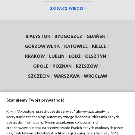
ZOBACZ WIĘCEJ
BIAŁYSTOK
/
BYDGOSZCZ
/
GDAŃSK
/
GORZÓW WLKP.
/
KATOWICE
/
KIELCE
/
KRAKÓW
/
LUBLIN
/
ŁÓDŹ
/
OLSZTYN
/
OPOLE
/
POZNAŃ
/
RZESZÓW
/
SZCZECIN
/
WARSZAWA
/
WROCŁAW
Szanujemy Twoją prywatność
Dołącz do nas:
Kliknij "Akceptuję i przechodzę do serwisu", aby wyrazić zgody na
korzystanie z technologii automatycznego śledzenia i zbierania danych,
TVP
dostęp do informacji na Twoim urządzeniu końcowym i ich
Abonament TVP
przechowywanie oraz na przetwarzanie Twoich danych osobowych przez
Regulamin TVP
nas, czyli Telewizję Polską S.A. w likwidacji (zwaną dalej również „TVP”),