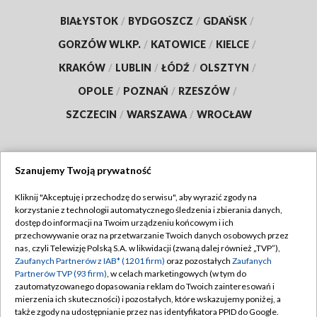
BIAŁYSTOK
/
BYDGOSZCZ
/
GDAŃSK
/
GORZÓW WLKP.
/
KATOWICE
/
KIELCE
/
KRAKÓW
/
LUBLIN
/
ŁÓDŹ
/
OLSZTYN
/
OPOLE
/
POZNAŃ
/
RZESZÓW
/
SZCZECIN
/
WARSZAWA
/
WROCŁAW
Szanujemy Twoją prywatność
Dołącz do nas:
Kliknij "Akceptuję i przechodzę do serwisu", aby wyrazić zgody na
korzystanie z technologii automatycznego śledzenia i zbierania danych,
TVP
dostęp do informacji na Twoim urządzeniu końcowym i ich
Abonament TVP
przechowywanie oraz na przetwarzanie Twoich danych osobowych przez
Regulamin TVP
nas, czyli Telewizję Polską S.A. w likwidacji (zwaną dalej również „TVP”),
Emisja w TVP
Zaufanych Partnerów z IAB* (1201 firm)
oraz pozostałych
Zaufanych
Polityka prywatności
Partnerów TVP (93 firm)
, w celach marketingowych (w tym do
Centrum informacji TVP
Moje zgody
zautomatyzowanego dopasowania reklam do Twoich zainteresowań i
mierzenia ich skuteczności) i pozostałych, które wskazujemy poniżej, a
Naziemna Telewizja Cyfrowa
Pomoc
także zgody na udostępnianie przez nas identyfikatora PPID do Google.