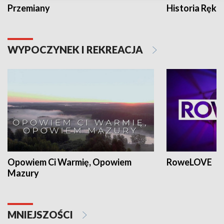
Przemiany
Historia Ręką
WYPOCZYNEK I REKREACJA
Opowiem Ci Warmię, Opowiem
RoweLOVE
Mazury
MNIEJSZOŚCI