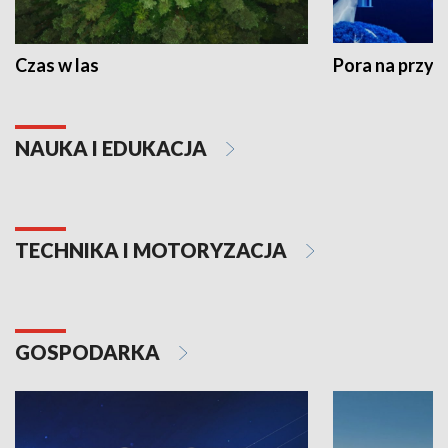
Czas w las
Pora na przyr
NAUKA I EDUKACJA
TECHNIKA I MOTORYZACJA
GOSPODARKA