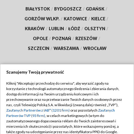
BIAŁYSTOK
/
BYDGOSZCZ
/
GDAŃSK
/
GORZÓW WLKP.
/
KATOWICE
/
KIELCE
/
KRAKÓW
/
LUBLIN
/
ŁÓDŹ
/
OLSZTYN
/
OPOLE
/
POZNAŃ
/
RZESZÓW
/
SZCZECIN
/
WARSZAWA
/
WROCŁAW
Szanujemy Twoją prywatność
Dołącz do nas:
Kliknij "Akceptuję i przechodzę do serwisu", aby wyrazić zgody na
korzystanie z technologii automatycznego śledzenia i zbierania danych,
TVP
dostęp do informacji na Twoim urządzeniu końcowym i ich
Abonament TVP
przechowywanie oraz na przetwarzanie Twoich danych osobowych przez
Regulamin TVP
nas, czyli Telewizję Polską S.A. w likwidacji (zwaną dalej również „TVP”),
Emisja w TVP
Zaufanych Partnerów z IAB* (1201 firm)
oraz pozostałych
Zaufanych
Polityka prywatności
Partnerów TVP (93 firm)
, w celach marketingowych (w tym do
Centrum informacji TVP
Moje zgody
zautomatyzowanego dopasowania reklam do Twoich zainteresowań i
mierzenia ich skuteczności) i pozostałych, które wskazujemy poniżej, a
Naziemna Telewizja Cyfrowa
Pomoc
także zgody na udostępnianie przez nas identyfikatora PPID do Google.