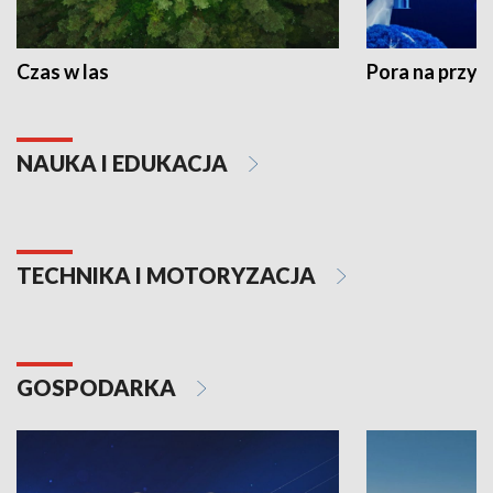
Czas w las
Pora na przyr
NAUKA I EDUKACJA
TECHNIKA I MOTORYZACJA
GOSPODARKA