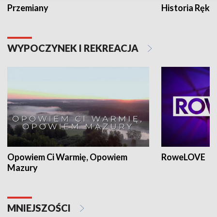
Przemiany
Historia Ręką
WYPOCZYNEK I REKREACJA
Opowiem Ci Warmię, Opowiem
RoweLOVE
Mazury
MNIEJSZOŚCI