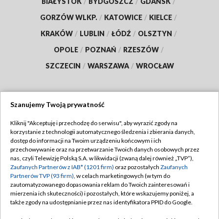
BIAŁYSTOK
/
BYDGOSZCZ
/
GDAŃSK
/
GORZÓW WLKP.
/
KATOWICE
/
KIELCE
/
KRAKÓW
/
LUBLIN
/
ŁÓDŹ
/
OLSZTYN
/
OPOLE
/
POZNAŃ
/
RZESZÓW
/
SZCZECIN
/
WARSZAWA
/
WROCŁAW
Szanujemy Twoją prywatność
Dołącz do nas:
Kliknij "Akceptuję i przechodzę do serwisu", aby wyrazić zgody na
korzystanie z technologii automatycznego śledzenia i zbierania danych,
TVP
dostęp do informacji na Twoim urządzeniu końcowym i ich
Abonament TVP
przechowywanie oraz na przetwarzanie Twoich danych osobowych przez
Regulamin TVP
nas, czyli Telewizję Polską S.A. w likwidacji (zwaną dalej również „TVP”),
Emisja w TVP
Polityka prywatności
Zaufanych Partnerów z IAB* (1201 firm)
oraz pozostałych
Zaufanych
Partnerów TVP (93 firm)
, w celach marketingowych (w tym do
Centrum informacji TVP
Moje zgody
zautomatyzowanego dopasowania reklam do Twoich zainteresowań i
mierzenia ich skuteczności) i pozostałych, które wskazujemy poniżej, a
Naziemna Telewizja Cyfrowa
Pomoc
także zgody na udostępnianie przez nas identyfikatora PPID do Google.
Sklep TVP
Biuro reklamy