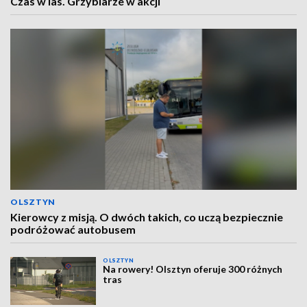
Czas w las. Grzybiarze w akcji
OLSZTYN
Kierowcy z misją. O dwóch takich, co uczą bezpiecznie
podróżować autobusem
OLSZTYN
Na rowery! Olsztyn oferuje 300 różnych
tras