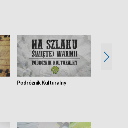
Podróżnik Kulturalny
Okolice Szla