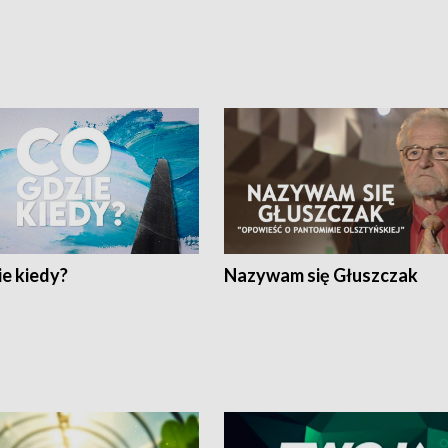
e kiedy?
Nazywam się Głuszczak