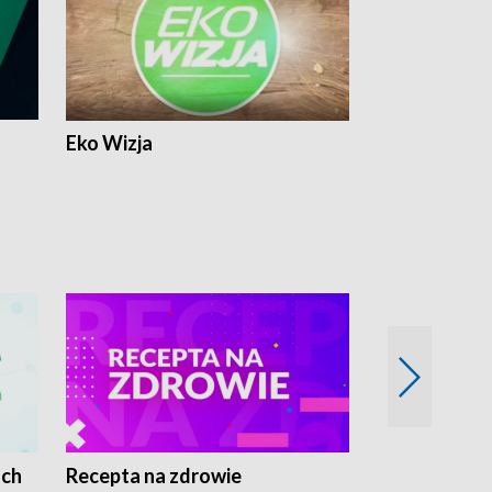
Eko Wizja
ach
Recepta na zdrowie
Wybieram z