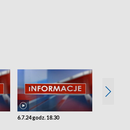
6.7.24 godz. 18.30
5.7.24 godz. 