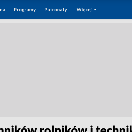
ma
Programy
Patronaty
Więcej
chników rolników i techn