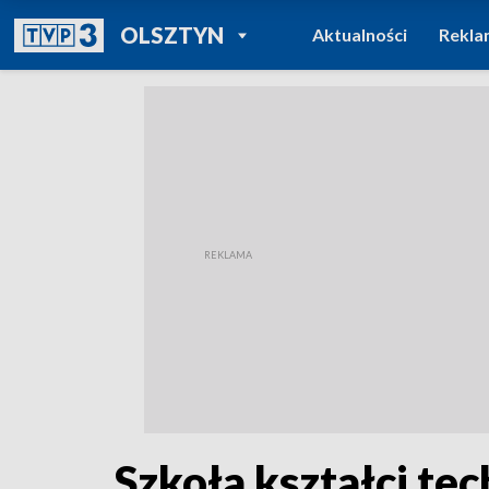
POWRÓT DO
OLSZTYN
Aktualności
Rekla
TVP REGIONY
Szkoła kształci te