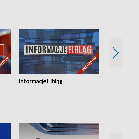
Informacje Elbląg
Wstaje nowy