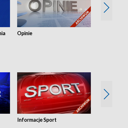
nia
Opinie
Opinie Elblą
Informacje Sport
Flesz sport