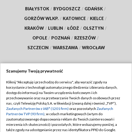
BIAŁYSTOK
/
BYDGOSZCZ
/
GDAŃSK
/
GORZÓW WLKP.
/
KATOWICE
/
KIELCE
/
KRAKÓW
/
LUBLIN
/
ŁÓDŹ
/
OLSZTYN
/
OPOLE
/
POZNAŃ
/
RZESZÓW
/
SZCZECIN
/
WARSZAWA
/
WROCŁAW
Szanujemy Twoją prywatność
Dołącz do nas:
Kliknij "Akceptuję i przechodzę do serwisu", aby wyrazić zgody na
korzystanie z technologii automatycznego śledzenia i zbierania danych,
TVP
dostęp do informacji na Twoim urządzeniu końcowym i ich
Abonament TVP
przechowywanie oraz na przetwarzanie Twoich danych osobowych przez
Regulamin TVP
nas, czyli Telewizję Polską S.A. w likwidacji (zwaną dalej również „TVP”),
Emisja w TVP
Zaufanych Partnerów z IAB* (1201 firm)
oraz pozostałych
Zaufanych
Polityka prywatności
Partnerów TVP (93 firm)
, w celach marketingowych (w tym do
Centrum informacji TVP
Moje zgody
zautomatyzowanego dopasowania reklam do Twoich zainteresowań i
mierzenia ich skuteczności) i pozostałych, które wskazujemy poniżej, a
Naziemna Telewizja Cyfrowa
Pomoc
także zgody na udostępnianie przez nas identyfikatora PPID do Google.