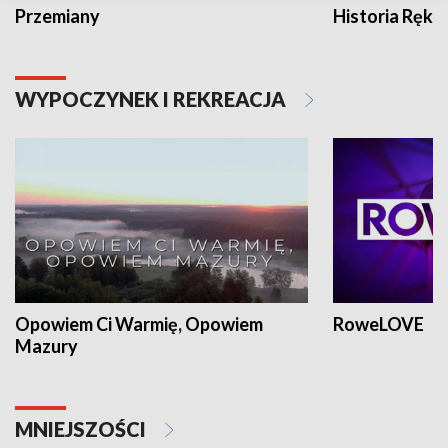
Przemiany
Historia Ręką
WYPOCZYNEK I REKREACJA
Opowiem Ci Warmię, Opowiem
RoweLOVE
Mazury
MNIEJSZOŚCI