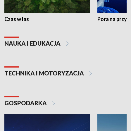
Czas w las
Pora na przyr
NAUKA I EDUKACJA
TECHNIKA I MOTORYZACJA
GOSPODARKA