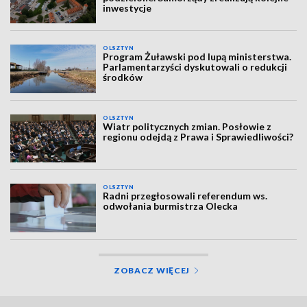
inwestycje
OLSZTYN
Program Żuławski pod lupą ministerstwa.
Parlamentarzyści dyskutowali o redukcji
środków
OLSZTYN
Wiatr politycznych zmian. Posłowie z
regionu odejdą z Prawa i Sprawiedliwości?
OLSZTYN
Radni przegłosowali referendum ws.
odwołania burmistrza Olecka
ZOBACZ WIĘCEJ