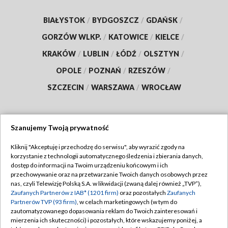
BIAŁYSTOK
/
BYDGOSZCZ
/
GDAŃSK
/
GORZÓW WLKP.
/
KATOWICE
/
KIELCE
/
KRAKÓW
/
LUBLIN
/
ŁÓDŹ
/
OLSZTYN
/
OPOLE
/
POZNAŃ
/
RZESZÓW
/
SZCZECIN
/
WARSZAWA
/
WROCŁAW
Szanujemy Twoją prywatność
Dołącz do nas:
Kliknij "Akceptuję i przechodzę do serwisu", aby wyrazić zgody na
korzystanie z technologii automatycznego śledzenia i zbierania danych,
TVP
dostęp do informacji na Twoim urządzeniu końcowym i ich
Abonament TVP
przechowywanie oraz na przetwarzanie Twoich danych osobowych przez
Regulamin TVP
nas, czyli Telewizję Polską S.A. w likwidacji (zwaną dalej również „TVP”),
Emisja w TVP
Polityka prywatności
Zaufanych Partnerów z IAB* (1201 firm)
oraz pozostałych
Zaufanych
Partnerów TVP (93 firm)
, w celach marketingowych (w tym do
Centrum informacji TVP
Moje zgody
zautomatyzowanego dopasowania reklam do Twoich zainteresowań i
mierzenia ich skuteczności) i pozostałych, które wskazujemy poniżej, a
Naziemna Telewizja Cyfrowa
Pomoc