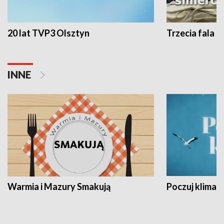
20 lat TVP3 Olsztyn
Trzecia fala -
INNE
Warmia i Mazury Smakują
Poczuj klimat