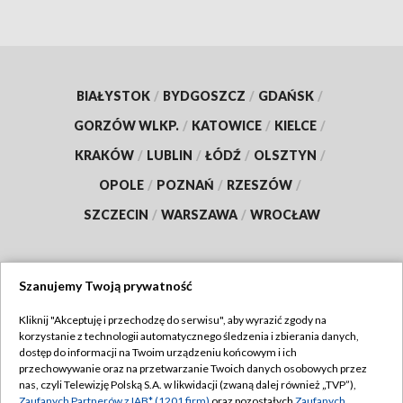
BIAŁYSTOK
/
BYDGOSZCZ
/
GDAŃSK
/
GORZÓW WLKP.
/
KATOWICE
/
KIELCE
/
KRAKÓW
/
LUBLIN
/
ŁÓDŹ
/
OLSZTYN
/
OPOLE
/
POZNAŃ
/
RZESZÓW
/
SZCZECIN
/
WARSZAWA
/
WROCŁAW
Szanujemy Twoją prywatność
Dołącz do nas:
Kliknij "Akceptuję i przechodzę do serwisu", aby wyrazić zgody na
korzystanie z technologii automatycznego śledzenia i zbierania danych,
TVP
dostęp do informacji na Twoim urządzeniu końcowym i ich
Abonament TVP
przechowywanie oraz na przetwarzanie Twoich danych osobowych przez
Regulamin TVP
nas, czyli Telewizję Polską S.A. w likwidacji (zwaną dalej również „TVP”),
Emisja w TVP
Zaufanych Partnerów z IAB* (1201 firm)
oraz pozostałych
Zaufanych
Polityka prywatności