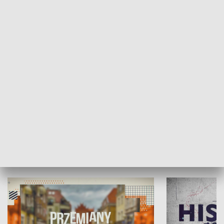
SPOŁECZEŃSTWO
Moje miejsce
Winda region
HISTORIA