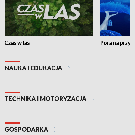
Czas w las
Pora na przyr
NAUKA I EDUKACJA
TECHNIKA I MOTORYZACJA
GOSPODARKA