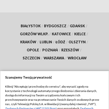
BIAŁYSTOK
/
BYDGOSZCZ
/
GDAŃSK
/
GORZÓW WLKP.
/
KATOWICE
/
KIELCE
/
KRAKÓW
/
LUBLIN
/
ŁÓDŹ
/
OLSZTYN
/
OPOLE
/
POZNAŃ
/
RZESZÓW
/
SZCZECIN
/
WARSZAWA
/
WROCŁAW
Szanujemy Twoją prywatność
Dołącz do nas:
Kliknij "Akceptuję i przechodzę do serwisu", aby wyrazić zgody na
korzystanie z technologii automatycznego śledzenia i zbierania danych,
TVP
dostęp do informacji na Twoim urządzeniu końcowym i ich
Abonament TVP
przechowywanie oraz na przetwarzanie Twoich danych osobowych przez
Regulamin TVP
nas, czyli Telewizję Polską S.A. w likwidacji (zwaną dalej również „TVP”),
Emisja w TVP
Zaufanych Partnerów z IAB* (1201 firm)
oraz pozostałych
Zaufanych
Polityka prywatności