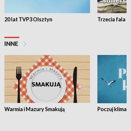
20 lat TVP3 Olsztyn
Trzecia fala -
INNE
Warmia i Mazury Smakują
Poczuj klimat