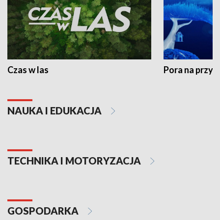
Czas w las
Pora na przyr
NAUKA I EDUKACJA
TECHNIKA I MOTORYZACJA
GOSPODARKA