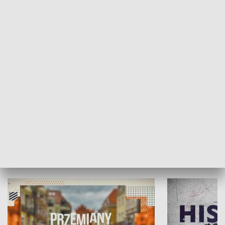
SPOŁECZEŃSTWO
Moje miejsce
Winda region
HISTORIA