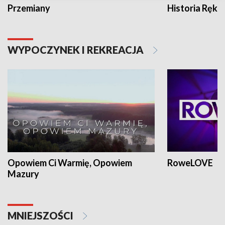
Przemiany
Historia Ręką
WYPOCZYNEK I REKREACJA
Opowiem Ci Warmię, Opowiem
RoweLOVE
Mazury
MNIEJSZOŚCI