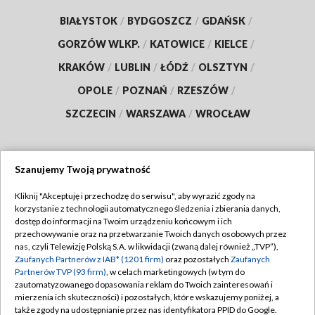
BIAŁYSTOK
/
BYDGOSZCZ
/
GDAŃSK
/
GORZÓW WLKP.
/
KATOWICE
/
KIELCE
/
KRAKÓW
/
LUBLIN
/
ŁÓDŹ
/
OLSZTYN
/
OPOLE
/
POZNAŃ
/
RZESZÓW
/
SZCZECIN
/
WARSZAWA
/
WROCŁAW
Szanujemy Twoją prywatność
Dołącz do nas:
Kliknij "Akceptuję i przechodzę do serwisu", aby wyrazić zgody na
korzystanie z technologii automatycznego śledzenia i zbierania danych,
TVP
dostęp do informacji na Twoim urządzeniu końcowym i ich
Abonament TVP
przechowywanie oraz na przetwarzanie Twoich danych osobowych przez
Regulamin TVP
nas, czyli Telewizję Polską S.A. w likwidacji (zwaną dalej również „TVP”),
Emisja w TVP
Zaufanych Partnerów z IAB* (1201 firm)
oraz pozostałych
Zaufanych
Polityka prywatności
Partnerów TVP (93 firm)
, w celach marketingowych (w tym do
Centrum informacji TVP
Moje zgody
zautomatyzowanego dopasowania reklam do Twoich zainteresowań i
mierzenia ich skuteczności) i pozostałych, które wskazujemy poniżej, a
Naziemna Telewizja Cyfrowa
Pomoc
także zgody na udostępnianie przez nas identyfikatora PPID do Google.