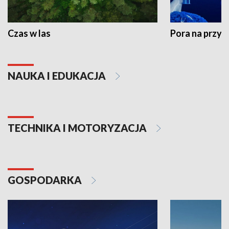
Czas w las
Pora na przyr
NAUKA I EDUKACJA
TECHNIKA I MOTORYZACJA
GOSPODARKA