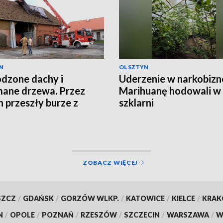
N
OLSZTYN
dzone dachy i
Uderzenie w narkobizn
ane drzewa. Przez
Marihuanę hodowali w
n przeszły burze z
szklarni
em
ZOBACZ WIĘCEJ
SZCZ
/
GDAŃSK
/
GORZÓW WLKP.
/
KATOWICE
/
KIELCE
/
KRA
N
/
OPOLE
/
POZNAŃ
/
RZESZÓW
/
SZCZECIN
/
WARSZAWA
/
W