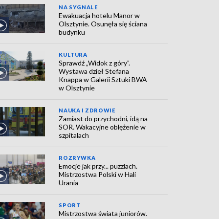
NA SYGNALE
Ewakuacja hotelu Manor w
Olsztynie. Osunęła się ściana
budynku
KULTURA
Sprawdź „Widok z góry”.
Wystawa dzieł Stefana
Knappa w Galerii Sztuki BWA
w Olsztynie
NAUKA I ZDROWIE
Zamiast do przychodni, idą na
SOR. Wakacyjne oblężenie w
szpitalach
ROZRYWKA
Emocje jak przy... puzzlach.
Mistrzostwa Polski w Hali
Urania
SPORT
Mistrzostwa świata juniorów.