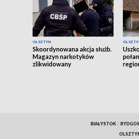
OLSZTYN
OLSZTY
Skoordynowana akcja służb.
Uszko
Magazyn narkotyków
połam
zlikwidowany
regio
grad
BIAŁYSTOK
/
BYDGO
OLSZTY