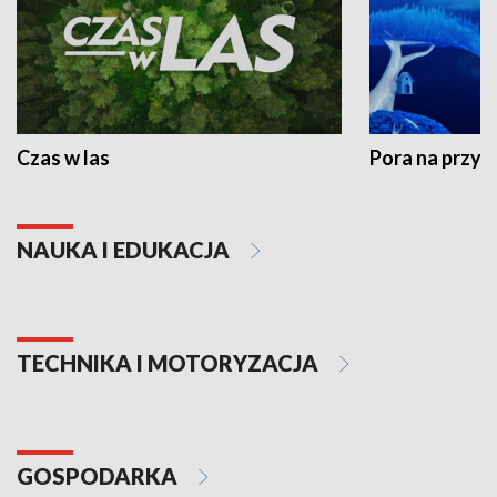
Czas w las
Pora na przyr
NAUKA I EDUKACJA
TECHNIKA I MOTORYZACJA
GOSPODARKA