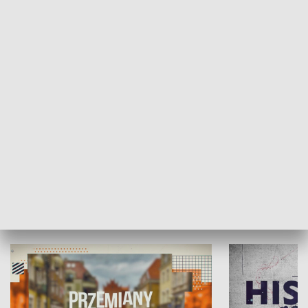
SPOŁECZEŃSTWO
Moje miejsce
Winda region
HISTORIA