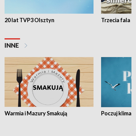
20 lat TVP3 Olsztyn
Trzecia fala -
INNE
Warmia i Mazury Smakują
Poczuj klimat