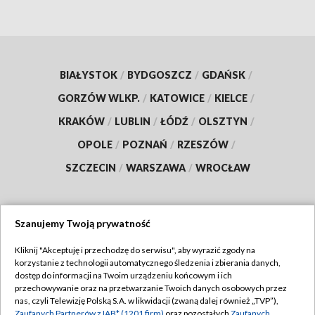
BIAŁYSTOK
/
BYDGOSZCZ
/
GDAŃSK
/
GORZÓW WLKP.
/
KATOWICE
/
KIELCE
/
KRAKÓW
/
LUBLIN
/
ŁÓDŹ
/
OLSZTYN
/
OPOLE
/
POZNAŃ
/
RZESZÓW
/
SZCZECIN
/
WARSZAWA
/
WROCŁAW
Szanujemy Twoją prywatność
Dołącz do nas:
Kliknij "Akceptuję i przechodzę do serwisu", aby wyrazić zgody na
korzystanie z technologii automatycznego śledzenia i zbierania danych,
TVP
dostęp do informacji na Twoim urządzeniu końcowym i ich
Abonament TVP
przechowywanie oraz na przetwarzanie Twoich danych osobowych przez
Regulamin TVP
nas, czyli Telewizję Polską S.A. w likwidacji (zwaną dalej również „TVP”),
Emisja w TVP
Zaufanych Partnerów z IAB* (1201 firm)
oraz pozostałych
Zaufanych
Polityka prywatności