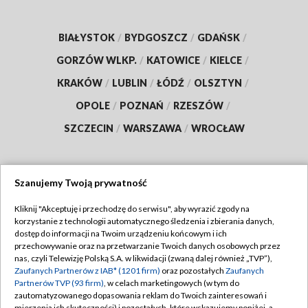
BIAŁYSTOK
/
BYDGOSZCZ
/
GDAŃSK
/
GORZÓW WLKP.
/
KATOWICE
/
KIELCE
/
KRAKÓW
/
LUBLIN
/
ŁÓDŹ
/
OLSZTYN
/
OPOLE
/
POZNAŃ
/
RZESZÓW
/
SZCZECIN
/
WARSZAWA
/
WROCŁAW
Szanujemy Twoją prywatność
Dołącz do nas:
Kliknij "Akceptuję i przechodzę do serwisu", aby wyrazić zgody na
korzystanie z technologii automatycznego śledzenia i zbierania danych,
TVP
dostęp do informacji na Twoim urządzeniu końcowym i ich
Abonament TVP
przechowywanie oraz na przetwarzanie Twoich danych osobowych przez
Regulamin TVP
nas, czyli Telewizję Polską S.A. w likwidacji (zwaną dalej również „TVP”),
Emisja w TVP
Zaufanych Partnerów z IAB* (1201 firm)
oraz pozostałych
Zaufanych
Polityka prywatności
Partnerów TVP (93 firm)
, w celach marketingowych (w tym do
Centrum informacji TVP
Moje zgody
zautomatyzowanego dopasowania reklam do Twoich zainteresowań i
mierzenia ich skuteczności) i pozostałych, które wskazujemy poniżej, a