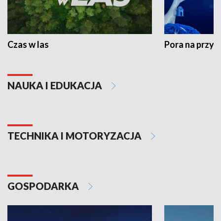
Czas w las
Pora na przyr
NAUKA I EDUKACJA
TECHNIKA I MOTORYZACJA
GOSPODARKA