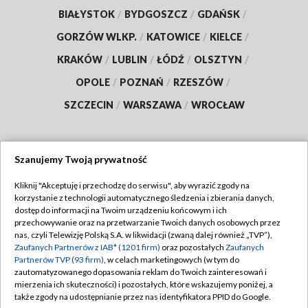
BIAŁYSTOK
/
BYDGOSZCZ
/
GDAŃSK
/
GORZÓW WLKP.
/
KATOWICE
/
KIELCE
/
KRAKÓW
/
LUBLIN
/
ŁÓDŹ
/
OLSZTYN
/
OPOLE
/
POZNAŃ
/
RZESZÓW
/
SZCZECIN
/
WARSZAWA
/
WROCŁAW
Szanujemy Twoją prywatność
Dołącz do nas:
Kliknij "Akceptuję i przechodzę do serwisu", aby wyrazić zgody na
korzystanie z technologii automatycznego śledzenia i zbierania danych,
TVP
dostęp do informacji na Twoim urządzeniu końcowym i ich
Abonament TVP
przechowywanie oraz na przetwarzanie Twoich danych osobowych przez
Regulamin TVP
nas, czyli Telewizję Polską S.A. w likwidacji (zwaną dalej również „TVP”),
Emisja w TVP
Polityka prywatności
Zaufanych Partnerów z IAB* (1201 firm)
oraz pozostałych
Zaufanych
Partnerów TVP (93 firm)
, w celach marketingowych (w tym do
Centrum informacji TVP
Moje zgody
zautomatyzowanego dopasowania reklam do Twoich zainteresowań i
mierzenia ich skuteczności) i pozostałych, które wskazujemy poniżej, a
Naziemna Telewizja Cyfrowa
Pomoc
także zgody na udostępnianie przez nas identyfikatora PPID do Google.