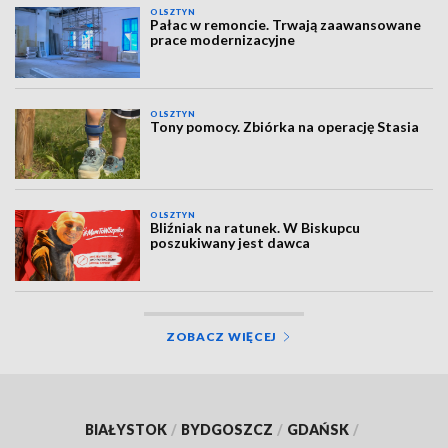
OLSZTYN
Pałac w remoncie. Trwają zaawansowane
prace modernizacyjne
OLSZTYN
Tony pomocy. Zbiórka na operację Stasia
OLSZTYN
Bliźniak na ratunek. W Biskupcu
poszukiwany jest dawca
ZOBACZ WIĘCEJ
BIAŁYSTOK
/
BYDGOSZCZ
/
GDAŃSK
/