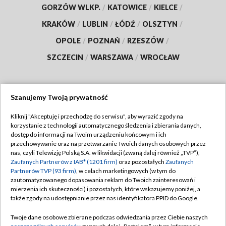
GORZÓW WLKP.
/
KATOWICE
/
KIELCE
/
KRAKÓW
/
LUBLIN
/
ŁÓDŹ
/
OLSZTYN
/
OPOLE
/
POZNAŃ
/
RZESZÓW
/
SZCZECIN
/
WARSZAWA
/
WROCŁAW
Szanujemy Twoją prywatność
Dołącz do nas:
Kliknij "Akceptuję i przechodzę do serwisu", aby wyrazić zgody na
korzystanie z technologii automatycznego śledzenia i zbierania danych,
TVP
dostęp do informacji na Twoim urządzeniu końcowym i ich
Abonament TVP
przechowywanie oraz na przetwarzanie Twoich danych osobowych przez
Regulamin TVP
nas, czyli Telewizję Polską S.A. w likwidacji (zwaną dalej również „TVP”),
Emisja w TVP
Polityka prywatności
Zaufanych Partnerów z IAB* (1201 firm)
oraz pozostałych
Zaufanych
Partnerów TVP (93 firm)
, w celach marketingowych (w tym do
Centrum informacji TVP
Moje zgody
zautomatyzowanego dopasowania reklam do Twoich zainteresowań i
mierzenia ich skuteczności) i pozostałych, które wskazujemy poniżej, a
Naziemna Telewizja Cyfrowa
Pomoc
także zgody na udostępnianie przez nas identyfikatora PPID do Google.
Sklep TVP
Biuro reklamy
Twoje dane osobowe zbierane podczas odwiedzania przez Ciebie naszych
Rada Programowa