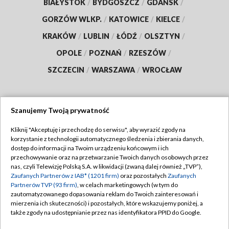
BIAŁYSTOK
/
BYDGOSZCZ
/
GDAŃSK
/
GORZÓW WLKP.
/
KATOWICE
/
KIELCE
/
KRAKÓW
/
LUBLIN
/
ŁÓDŹ
/
OLSZTYN
/
OPOLE
/
POZNAŃ
/
RZESZÓW
/
SZCZECIN
/
WARSZAWA
/
WROCŁAW
Szanujemy Twoją prywatność
Dołącz do nas:
Kliknij "Akceptuję i przechodzę do serwisu", aby wyrazić zgody na
korzystanie z technologii automatycznego śledzenia i zbierania danych,
TVP
dostęp do informacji na Twoim urządzeniu końcowym i ich
Abonament TVP
przechowywanie oraz na przetwarzanie Twoich danych osobowych przez
Regulamin TVP
nas, czyli Telewizję Polską S.A. w likwidacji (zwaną dalej również „TVP”),
Emisja w TVP
Zaufanych Partnerów z IAB* (1201 firm)
oraz pozostałych
Zaufanych
Polityka prywatności
Partnerów TVP (93 firm)
, w celach marketingowych (w tym do
Centrum informacji TVP
Moje zgody
zautomatyzowanego dopasowania reklam do Twoich zainteresowań i
mierzenia ich skuteczności) i pozostałych, które wskazujemy poniżej, a
Naziemna Telewizja Cyfrowa
Pomoc
także zgody na udostępnianie przez nas identyfikatora PPID do Google.
Sklep TVP
Biuro reklamy