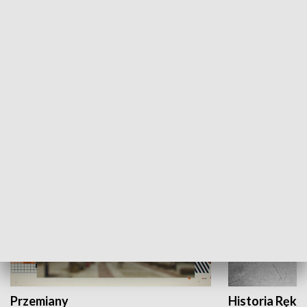
Moje miejsce
Winda region
HISTORIA
Przemiany
Historia Ręką