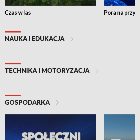
Czas w las
Pora na przyr
NAUKA I EDUKACJA
TECHNIKA I MOTORYZACJA
GOSPODARKA