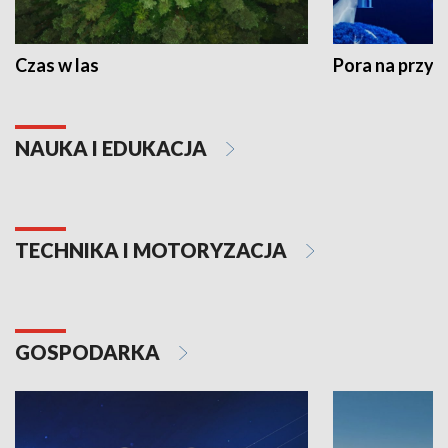
Czas w las
Pora na przyr
NAUKA I EDUKACJA
TECHNIKA I MOTORYZACJA
GOSPODARKA