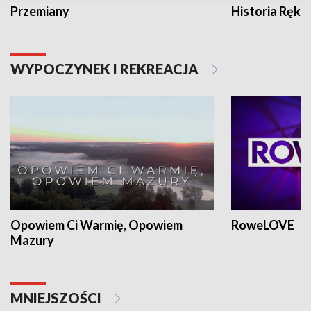
Przemiany
Historia Ręką
WYPOCZYNEK I REKREACJA
Opowiem Ci Warmię, Opowiem
RoweLOVE
Mazury
MNIEJSZOŚCI