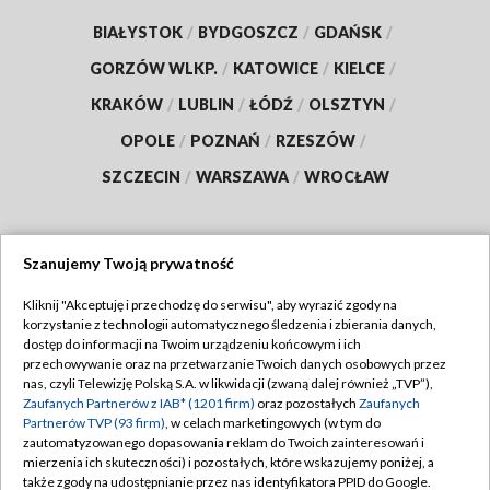
BIAŁYSTOK
/
BYDGOSZCZ
/
GDAŃSK
/
GORZÓW WLKP.
/
KATOWICE
/
KIELCE
/
KRAKÓW
/
LUBLIN
/
ŁÓDŹ
/
OLSZTYN
/
OPOLE
/
POZNAŃ
/
RZESZÓW
/
SZCZECIN
/
WARSZAWA
/
WROCŁAW
Szanujemy Twoją prywatność
Dołącz do nas:
Kliknij "Akceptuję i przechodzę do serwisu", aby wyrazić zgody na
korzystanie z technologii automatycznego śledzenia i zbierania danych,
TVP
dostęp do informacji na Twoim urządzeniu końcowym i ich
Abonament TVP
przechowywanie oraz na przetwarzanie Twoich danych osobowych przez
Regulamin TVP
nas, czyli Telewizję Polską S.A. w likwidacji (zwaną dalej również „TVP”),
Emisja w TVP
Zaufanych Partnerów z IAB* (1201 firm)
oraz pozostałych
Zaufanych
Polityka prywatności
Partnerów TVP (93 firm)
, w celach marketingowych (w tym do
Centrum informacji TVP
Moje zgody
zautomatyzowanego dopasowania reklam do Twoich zainteresowań i
mierzenia ich skuteczności) i pozostałych, które wskazujemy poniżej, a
Naziemna Telewizja Cyfrowa
Pomoc
także zgody na udostępnianie przez nas identyfikatora PPID do Google.