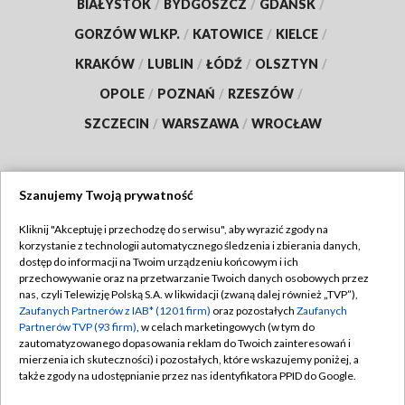
BIAŁYSTOK
/
BYDGOSZCZ
/
GDAŃSK
/
GORZÓW WLKP.
/
KATOWICE
/
KIELCE
/
KRAKÓW
/
LUBLIN
/
ŁÓDŹ
/
OLSZTYN
/
OPOLE
/
POZNAŃ
/
RZESZÓW
/
SZCZECIN
/
WARSZAWA
/
WROCŁAW
Szanujemy Twoją prywatność
Dołącz do nas:
Kliknij "Akceptuję i przechodzę do serwisu", aby wyrazić zgody na
korzystanie z technologii automatycznego śledzenia i zbierania danych,
TVP
dostęp do informacji na Twoim urządzeniu końcowym i ich
Abonament TVP
przechowywanie oraz na przetwarzanie Twoich danych osobowych przez
Regulamin TVP
nas, czyli Telewizję Polską S.A. w likwidacji (zwaną dalej również „TVP”),
Emisja w TVP
Zaufanych Partnerów z IAB* (1201 firm)
oraz pozostałych
Zaufanych
Polityka prywatności
Partnerów TVP (93 firm)
, w celach marketingowych (w tym do
Centrum informacji TVP
Moje zgody
zautomatyzowanego dopasowania reklam do Twoich zainteresowań i
mierzenia ich skuteczności) i pozostałych, które wskazujemy poniżej, a
Naziemna Telewizja Cyfrowa
Pomoc
także zgody na udostępnianie przez nas identyfikatora PPID do Google.
Sklep TVP
Biuro reklamy