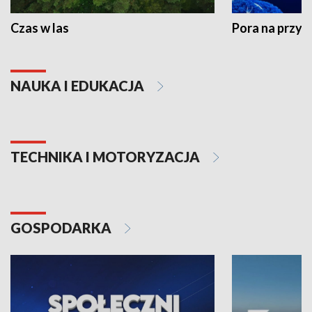
Czas w las
Pora na przyr
NAUKA I EDUKACJA
TECHNIKA I MOTORYZACJA
GOSPODARKA