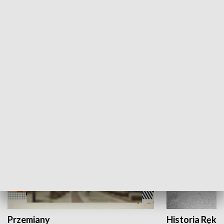
Moje miejsce
Winda region
HISTORIA
Przemiany
Historia Ręką